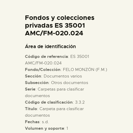
DIDÁCTICA
Fondos y colecciones
ESPAÑOL
privadas ES 35001
AMC/FM-020.024
PREPARAR LA VISITA
Área de identificación
Código de referencia
: ES 35001
ACTIVIDADES
AMC/FM-020.024
Fondo/Colección
: FELO MONZÓN (F.M.)
Sección
: Documentos varios
█
Subsección
: Otros documentos
Serie
: Carpetas para clasificar
EL MUSEO
documentos
Código de clasificación
: 3.3.2
Título
: Carpeta para clasificar
COLECCIONES
documentos
Fechas
: s.d.
Volumen y soporte
: 1
DIDÁCTICA