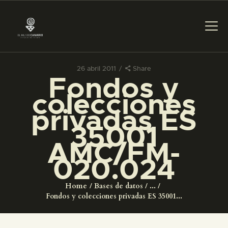
26 abril 2011
Share
Fondos y
PREPARAR LA VISITA
colecciones
privadas ES
ACTIVIDADES
35001
AMC/FM-
█
020.024
EL MUSEO
Home
Bases de datos
...
Fondos y colecciones privadas ES 35001...
COLECCIONES