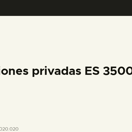
PREPARAR LA VISITA
ACTIVIDADES
█
EL MUSEO
iones privadas ES 35
COLECCIONES
DIDÁCTICA
ESPAÑOL
020.020