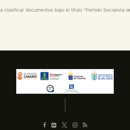
ra clasificar documentos bajo el título "Partido Socialista d