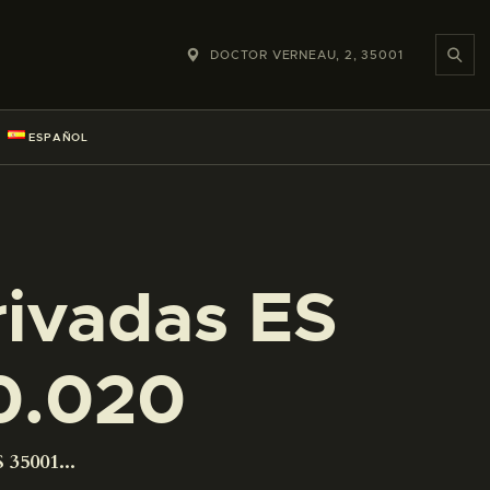
DOCTOR VERNEAU, 2, 35001
ESPAÑOL
rivadas ES
0.020
 35001...