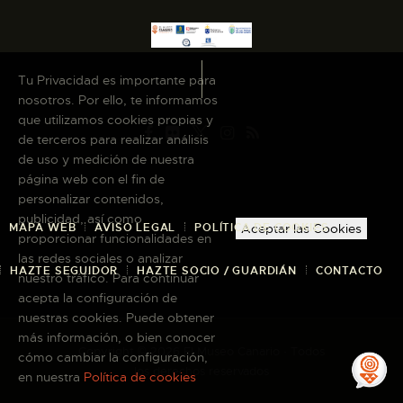
Tu Privacidad es importante para
nosotros. Por ello, te informamos
que utilizamos cookies propias y
de terceros para realizar análisis
de uso y medición de nuestra
página web con el fin de
personalizar contenidos,
publicidad, así como
MAPA WEB
AVISO LEGAL
POLÍTICA DE COOKIES
Aceptar las Cookies
proporcionar funcionalidades en
las redes sociales o analizar
HAZTE SEGUIDOR
HAZTE SOCIO / GUARDIÁN
CONTACTO
nuestro tráfico. Para continuar
acepta la configuración de
nuestras cookies. Puede obtener
más información, o bien conocer
Copyright © 2026 El Museo Canario · Todos
cómo cambiar la configuración,
los derechos reservados
en nuestra
Política de cookies