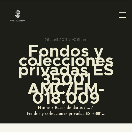
26 abril 2011
Share
Fondos y
PREPARAR LA VISITA
colecciones
privadas ES
ACTIVIDADES
35001
AMC/FM-
█
018.009
EL MUSEO
Home
Bases de datos
...
Fondos y colecciones privadas ES 35001...
COLECCIONES