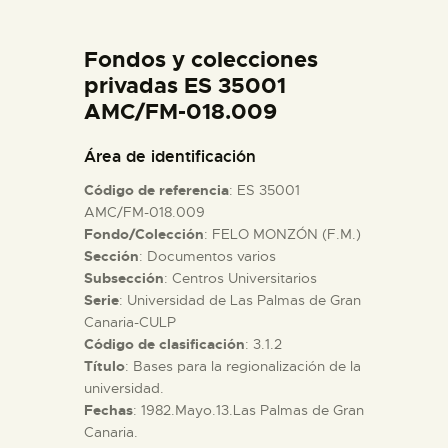
DIDÁCTICA
Fondos y colecciones
ESPAÑOL
privadas ES 35001
AMC/FM-018.009
PREPARAR LA VISITA
Área de identificación
Código de referencia
: ES 35001
ACTIVIDADES
AMC/FM-018.009
Fondo/Colección
: FELO MONZÓN (F.M.)
Sección
: Documentos varios
█
Subsección
: Centros Universitarios
Serie
: Universidad de Las Palmas de Gran
EL MUSEO
Canaria-CULP
Código de clasificación
: 3.1.2
Título
: Bases para la regionalización de la
COLECCIONES
universidad.
Fechas
: 1982.Mayo.13.Las Palmas de Gran
Canaria.
DIDÁCTICA