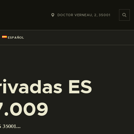
DOCTOR VERNEAU, 2, 35001
ESPAÑOL
rivadas ES
7.009
 35001...