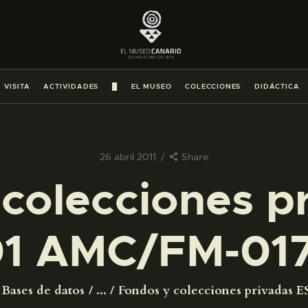
PREPARAR LA VISITA
ACTIVIDADES
 VISITA
ACTIVIDADES
█
EL MUSEO
COLECCIONES
DIDÁCTICA
█
EL MUSEO
26 abril 2011
Share
colecciones p
COLECCIONES
1 AMC/FM-01
DIDÁCTICA
ESPAÑOL
Bases de datos
...
Fondos y colecciones privadas ES