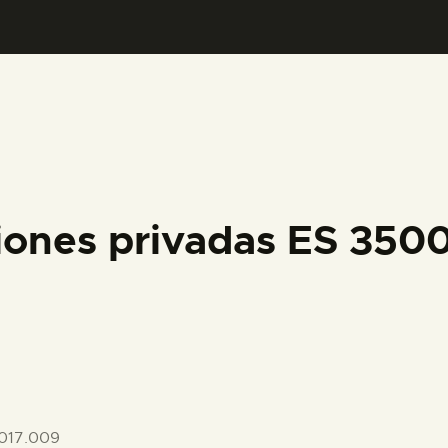
PREPARAR LA VISITA
ACTIVIDADES
█
EL MUSEO
iones privadas ES 35
COLECCIONES
DIDÁCTICA
ESPAÑOL
017.009