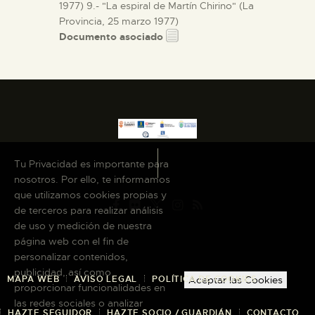
1977) 9.- "La espiral de Martín Chirino" (La
Provincia, 25 marzo 1977)
Documento asociado
Tu Privacidad es importante para
nosotros. Por ello, te informamos
que utilizamos cookies propias y
de terceros para realizar análisis
de uso y medición de nuestra
página web con el fin de
personalizar contenidos,
publicidad, así como
MAPA WEB
AVISO LEGAL
POLÍTICA DE COOKIES
Aceptar las Cookies
proporcionar funcionalidades en
las redes sociales o analizar
HAZTE SEGUIDOR
HAZTE SOCIO / GUARDIÁN
CONTACTO