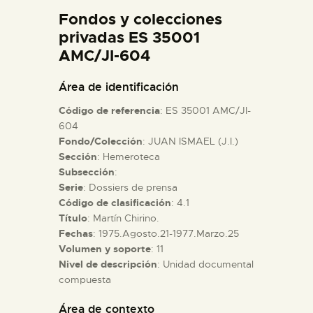
DIDÁCTICA
Fondos y colecciones
privadas ES 35001
AMC/JI-604
ESPAÑOL
Área de identificación
PREPARAR LA VISITA
Código de referencia
: ES 35001 AMC/JI-
604
ACTIVIDADES
Fondo/Colección
: JUAN ISMAEL (J.I.)
Sección
: Hemeroteca
Subsección
:
█
Serie
: Dossiers de prensa
Código de clasificación
: 4.1
Título
: Martín Chirino.
EL MUSEO
Fechas
: 1975.Agosto.21-1977.Marzo.25
Volumen y soporte
: 11
COLECCIONES
Nivel de descripción
: Unidad documental
compuesta
DIDÁCTICA
Área de contexto