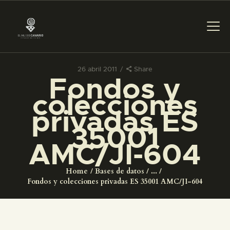
26 abril 2011
Share
Fondos y
PREPARAR LA VISITA
colecciones
privadas ES
ACTIVIDADES
35001
AMC/JI-604
█
Home
Bases de datos
...
EL MUSEO
Fondos y colecciones privadas ES 35001 AMC/JI-604
COLECCIONES