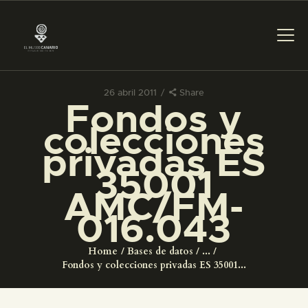
26 abril 2011
Share
Fondos y
PREPARAR LA VISITA
colecciones
privadas ES
ACTIVIDADES
35001
AMC/FM-
█
016.043
EL MUSEO
Home
Bases de datos
...
Fondos y colecciones privadas ES 35001...
COLECCIONES