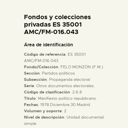
DIDÁCTICA
Fondos y colecciones
ESPAÑOL
privadas ES 35001
AMC/FM-016.043
PREPARAR LA VISITA
Área de identificación
Código de referencia
: ES 35001
ACTIVIDADES
AMC/FM-016.043
Fondo/Colección
: FELO MONZÓN (F.M.)
Sección
: Partidos políticos
█
Subsección
: Propaganda electoral
Serie
: Otros documentos electorales.
EL MUSEO
Código de clasificación
: 2.6.8
Título
: Manifiesto político republicano.
Fechas
: 1978.Diciembre.30.Madrid.
COLECCIONES
Volumen y soporte
: 2
Nivel de descripción
: Unidad documental
simple
DIDÁCTICA