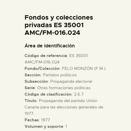
DIDÁCTICA
Fondos y colecciones
ESPAÑOL
privadas ES 35001
AMC/FM-016.024
PREPARAR LA VISITA
Área de identificación
Código de referencia
: ES 35001
ACTIVIDADES
AMC/FM-016.024
Fondo/Colección
: FELO MONZÓN (F.M.)
Sección
: Partidos políticos
█
Subsección
: Propaganda electoral
Serie
: Otras formaciones políticas.
EL MUSEO
Código de clasificación
: 2.6.7
Título
: Propaganda del partido Unión
Canaria para las elecciones generales de
COLECCIONES
1977.
Fechas
: 1977
Volumen y soporte
: 1
DIDÁCTICA