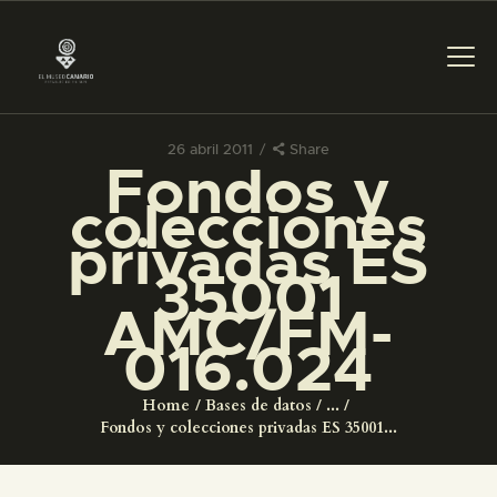
26 abril 2011
Share
Fondos y
PREPARAR LA VISITA
colecciones
privadas ES
ACTIVIDADES
35001
AMC/FM-
█
016.024
EL MUSEO
Home
Bases de datos
...
Fondos y colecciones privadas ES 35001...
COLECCIONES