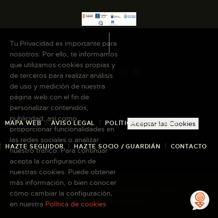
Tu Privacidad es importante para
nosotros. Por ello, te informamos
que utilizamos cookies propias y
de terceros para realizar análisis
de uso y medición de nuestra
página web con el fin de
personalizar contenidos,
publicidad, así como
MAPA WEB
AVISO LEGAL
POLÍTICA DE COOKIES
Aceptar las Cookies
proporcionar funcionalidades en
las redes sociales o analizar
HAZTE SEGUIDOR
HAZTE SOCIO / GUARDIÁN
CONTACTO
nuestro tráfico. Para continuar
acepta la configuración de
nuestras cookies. Puede obtener
más información, o bien conocer
Copyright © 2026 El Museo Canario · Todos
cómo cambiar la configuración,
los derechos reservados
en nuestra
Política de cookies