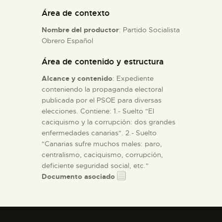
Área de contexto
ESPAÑOL
Nombre del productor
: Partido Socialista
Obrero Español
Área de contenido y estructura
Alcance y contenido
: Expediente
conteniendo la propaganda electoral
publicada por el PSOE para diversas
elecciones. Contiene: 1.- Suelto "El
caciquismo y la corrupción: dos grandes
enfermedades canarias". 2.- Suelto
"Canarias sufre muchos males: paro,
centralismo, caciquismo, corrupción,
deficiente seguridad social, etc."
Documento asociado