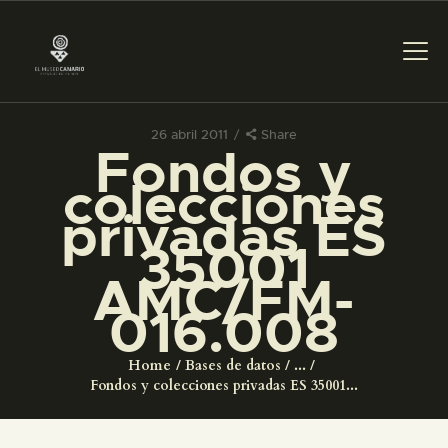
26 abril 2011
Share
Fondos y
PREPARAR LA VISITA
colecciones
privadas ES
ACTIVIDADES
35001
AMC/FM-
█
016.008
EL MUSEO
Home
Bases de datos
...
Fondos y colecciones privadas ES 35001...
COLECCIONES