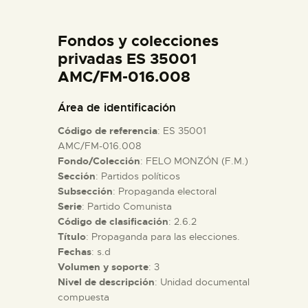
DIDÁCTICA
Fondos y colecciones
ESPAÑOL
privadas ES 35001
AMC/FM-016.008
PREPARAR LA VISITA
Área de identificación
Código de referencia
: ES 35001
ACTIVIDADES
AMC/FM-016.008
Fondo/Colección
: FELO MONZÓN (F.M.)
Sección
: Partidos políticos
█
Subsección
: Propaganda electoral
Serie
: Partido Comunista
EL MUSEO
Código de clasificación
: 2.6.2
Título
: Propaganda para las elecciones.
Fechas
: s.d
COLECCIONES
Volumen y soporte
: 3
Nivel de descripción
: Unidad documental
compuesta
DIDÁCTICA