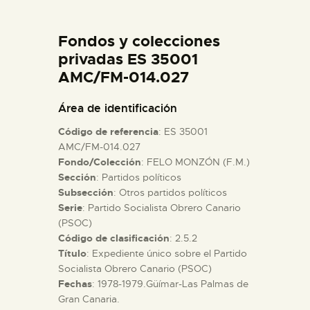
DIDÁCTICA
Fondos y colecciones
ESPAÑOL
privadas ES 35001
AMC/FM-014.027
PREPARAR LA VISITA
Área de identificación
Código de referencia
: ES 35001
ACTIVIDADES
AMC/FM-014.027
Fondo/Colección
: FELO MONZÓN (F.M.)
Sección
: Partidos políticos
█
Subsección
: Otros partidos políticos
Serie
: Partido Socialista Obrero Canario
EL MUSEO
(PSOC)
Código de clasificación
: 2.5.2
Título
: Expediente único sobre el Partido
COLECCIONES
Socialista Obrero Canario (PSOC)
Fechas
: 1978-1979.Güímar-Las Palmas de
Gran Canaria.
DIDÁCTICA