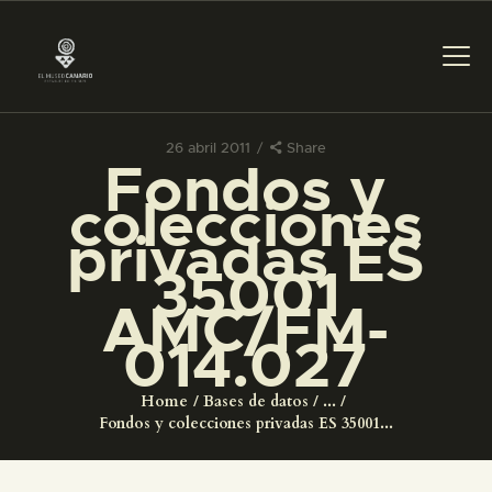
26 abril 2011
Share
Fondos y
PREPARAR LA VISITA
colecciones
privadas ES
ACTIVIDADES
35001
AMC/FM-
█
014.027
EL MUSEO
Home
Bases de datos
...
Fondos y colecciones privadas ES 35001...
COLECCIONES