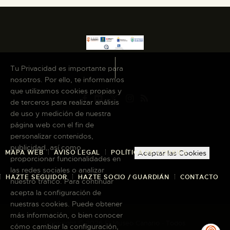
Tu Privacidad es importante para
nosotros. Por ello, te informamos
que utilizamos cookies propias y
de terceros para realizar análisis
de uso y medición de nuestra
página web con el fin de
personalizar contenidos,
publicidad, así como
MAPA WEB
AVISO LEGAL
POLÍTICA DE COOKIES
Aceptar las Cookies
proporcionar funcionalidades en
las redes sociales o analizar
HAZTE SEGUIDOR
HAZTE SOCIO / GUARDIÁN
CONTACTO
nuestro tráfico. Para continuar
acepta la configuración de
nuestras cookies. Puede obtener
más información, o bien conocer
Copyright © 2026 El Museo Canario · Todos
cómo cambiar la configuración,