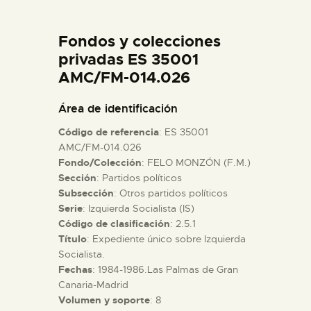
DIDÁCTICA
Fondos y colecciones
ESPAÑOL
privadas ES 35001
AMC/FM-014.026
PREPARAR LA VISITA
Área de identificación
Código de referencia
: ES 35001
ACTIVIDADES
AMC/FM-014.026
Fondo/Colección
: FELO MONZÓN (F.M.)
Sección
: Partidos políticos
█
Subsección
: Otros partidos políticos
Serie
: Izquierda Socialista (IS)
EL MUSEO
Código de clasificación
: 2.5.1
Título
: Expediente único sobre Izquierda
Socialista.
COLECCIONES
Fechas
: 1984-1986.Las Palmas de Gran
Canaria-Madrid
Volumen y soporte
: 8
DIDÁCTICA