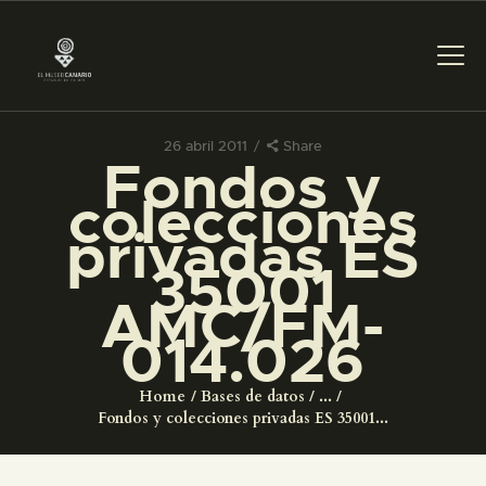
26 abril 2011
Share
Fondos y
PREPARAR LA VISITA
colecciones
privadas ES
ACTIVIDADES
35001
AMC/FM-
█
014.026
EL MUSEO
Home
Bases de datos
...
Fondos y colecciones privadas ES 35001...
COLECCIONES