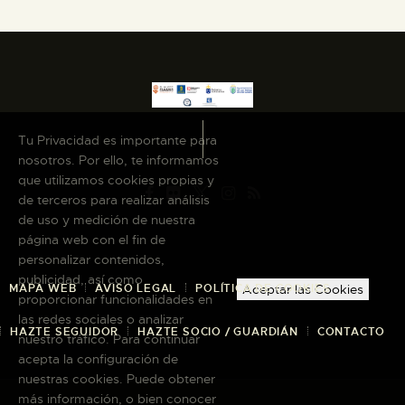
Tu Privacidad es importante para
nosotros. Por ello, te informamos
que utilizamos cookies propias y
de terceros para realizar análisis
de uso y medición de nuestra
página web con el fin de
personalizar contenidos,
publicidad, así como
MAPA WEB
AVISO LEGAL
POLÍTICA DE COOKIES
Aceptar las Cookies
proporcionar funcionalidades en
las redes sociales o analizar
HAZTE SEGUIDOR
HAZTE SOCIO / GUARDIÁN
CONTACTO
nuestro tráfico. Para continuar
acepta la configuración de
nuestras cookies. Puede obtener
más información, o bien conocer