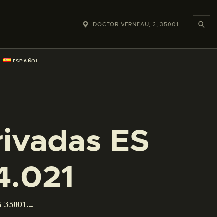
DOCTOR VERNEAU, 2, 35001
ESPAÑOL
rivadas ES
4.021
 35001...