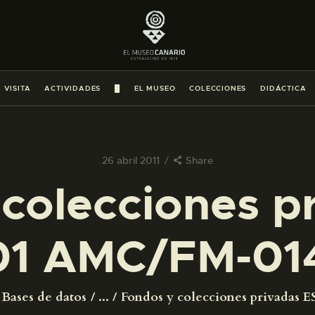
PREPARAR LA VISITA
ACTIVIDADES
 VISITA
ACTIVIDADES
█
EL MUSEO
COLECCIONES
DIDÁCTICA
█
EL MUSEO
26 abril 2011
Share
colecciones p
COLECCIONES
1 AMC/FM-01
DIDÁCTICA
ESPAÑOL
Bases de datos
...
Fondos y colecciones privadas ES