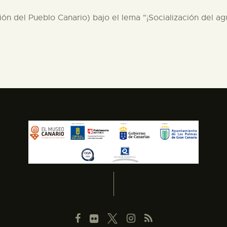
ión del Pueblo Canario) bajo el lema "¡Socialización del ag