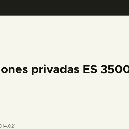
PREPARAR LA VISITA
ACTIVIDADES
█
EL MUSEO
iones privadas ES 35
COLECCIONES
DIDÁCTICA
ESPAÑOL
014.021