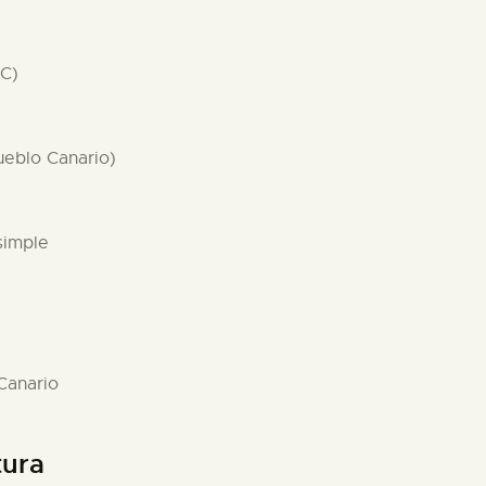
PC)
Pueblo Canario)
simple
Canario
tura