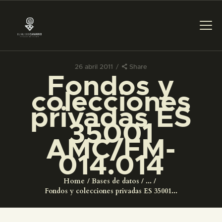
26 abril 2011
Share
Fondos y
PREPARAR LA VISITA
colecciones
privadas ES
ACTIVIDADES
35001
AMC/FM-
█
014.014
EL MUSEO
Home
Bases de datos
...
Fondos y colecciones privadas ES 35001...
COLECCIONES