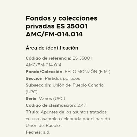
DIDÁCTICA
Fondos y colecciones
ESPAÑOL
privadas ES 35001
AMC/FM-014.014
PREPARAR LA VISITA
Área de identificación
Código de referencia
: ES 35001
ACTIVIDADES
AMC/FM-014.014
Fondo/Colección
: FELO MONZÓN (F.M.)
Sección
: Partidos políticos
█
Subsección
: Unión del Pueblo Canario
(UPC)
EL MUSEO
Serie
: Varios (UPC)
Código de clasificación
: 2.4.1
Título
: Apuntes de los asuntos tratados
COLECCIONES
en una asamblea celebrada por el partido
Unión del Pueblo .
Fechas
: s.d.
DIDÁCTICA