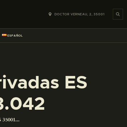
DOCTOR VERNEAU, 2, 35001
ESPAÑOL
rivadas ES
3.042
 35001...