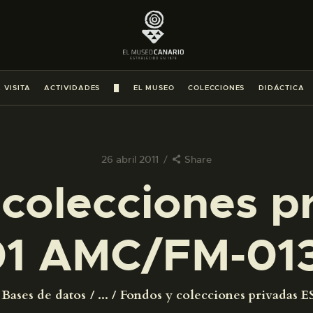
PREPARAR LA VISITA
ACTIVIDADES
 VISITA
ACTIVIDADES
█
EL MUSEO
COLECCIONES
DIDÁCTICA
█
EL MUSEO
26 abril 2011
Share
colecciones p
COLECCIONES
1 AMC/FM-01
DIDÁCTICA
ESPAÑOL
Bases de datos
...
Fondos y colecciones privadas ES