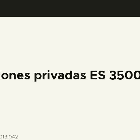
PREPARAR LA VISITA
ACTIVIDADES
█
EL MUSEO
iones privadas ES 35
COLECCIONES
DIDÁCTICA
ESPAÑOL
013.042