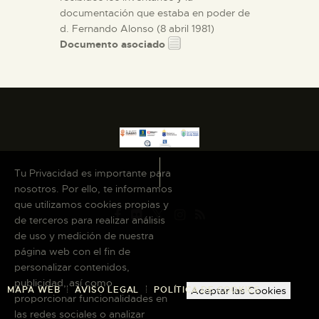
documentación que estaba en poder de
d. Fernando Alonso (8 abril 1981)
Documento asociado
Tu Privacidad es importante para
nosotros. Por ello, te informamos
que utilizamos cookies propias y
de terceros para realizar análisis
de uso y medición de nuestra
página web con el fin de
personalizar contenidos,
publicidad, así como
MAPA WEB
AVISO LEGAL
POLÍTICA DE COOKIES
Aceptar las Cookies
proporcionar funcionalidades en
las redes sociales o analizar