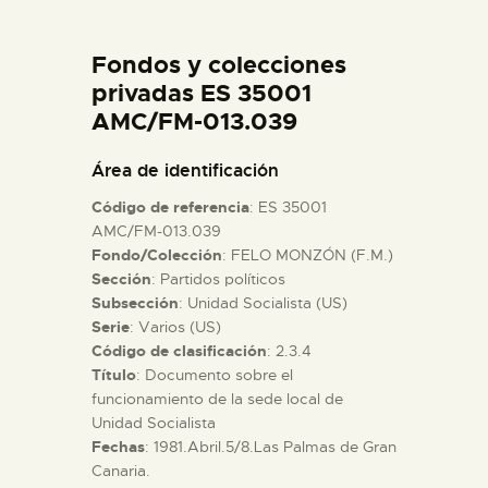
DIDÁCTICA
Fondos y colecciones
ESPAÑOL
privadas ES 35001
AMC/FM-013.039
PREPARAR LA VISITA
Área de identificación
Código de referencia
: ES 35001
ACTIVIDADES
AMC/FM-013.039
Fondo/Colección
: FELO MONZÓN (F.M.)
Sección
: Partidos políticos
█
Subsección
: Unidad Socialista (US)
Serie
: Varios (US)
EL MUSEO
Código de clasificación
: 2.3.4
Título
: Documento sobre el
funcionamiento de la sede local de
COLECCIONES
Unidad Socialista
Fechas
: 1981.Abril.5/8.Las Palmas de Gran
Canaria.
DIDÁCTICA