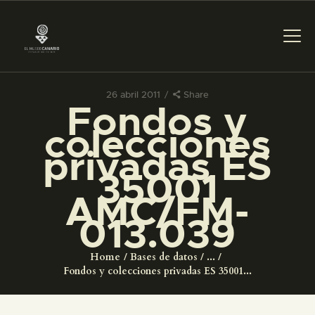
26 abril 2011
Share
Fondos y
PREPARAR LA VISITA
colecciones
privadas ES
ACTIVIDADES
35001
AMC/FM-
█
013.039
EL MUSEO
Home
Bases de datos
...
Fondos y colecciones privadas ES 35001...
COLECCIONES