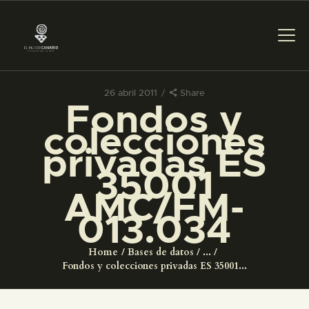
26 abril 2011
Share
Fondos y
PREPARAR LA VISITA
colecciones
privadas ES
ACTIVIDADES
35001
AMC/FM-
█
013.034
EL MUSEO
Home
Bases de datos
...
Fondos y colecciones privadas ES 35001...
COLECCIONES