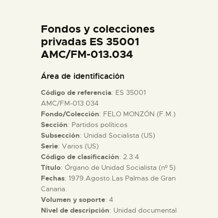
DIDÁCTICA
Fondos y colecciones
ESPAÑOL
privadas ES 35001
AMC/FM-013.034
PREPARAR LA VISITA
Área de identificación
Código de referencia
: ES 35001
ACTIVIDADES
AMC/FM-013.034
Fondo/Colección
: FELO MONZÓN (F.M.)
Sección
: Partidos políticos
█
Subsección
: Unidad Socialista (US)
Serie
: Varios (US)
EL MUSEO
Código de clasificación
: 2.3.4
Título
: Órgano de Unidad Socialista (nº 5)
Fechas
: 1979.Agosto.Las Palmas de Gran
COLECCIONES
Canaria.
Volumen y soporte
: 4
Nivel de descripción
: Unidad documental
DIDÁCTICA