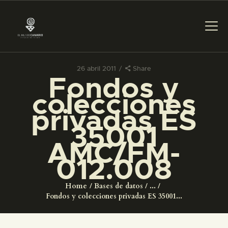
26 abril 2011
Share
Fondos y
PREPARAR LA VISITA
colecciones
privadas ES
ACTIVIDADES
35001
AMC/FM-
█
012.008
EL MUSEO
Home
Bases de datos
...
Fondos y colecciones privadas ES 35001...
COLECCIONES