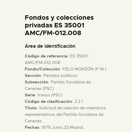
DIDÁCTICA
Fondos y colecciones
ESPAÑOL
privadas ES 35001
AMC/FM-012.008
PREPARAR LA VISITA
Área de identificación
Código de referencia
: ES 35001
ACTIVIDADES
AMC/FM-012.008
Fondo/Colección
: FELO MONZÓN (F.M.)
Sección
: Partidos políticos
█
Subsección
: Partido Socialista de
Canarias (PSC)
EL MUSEO
Serie
: Varios (PSC)
Código de clasificación
: 2.2.1
Título
: Solicitud de relación de miembros
COLECCIONES
representativos del Partido Socialista de
Canarias.
Fechas
: 1979.Junio.23.Madrid.
DIDÁCTICA