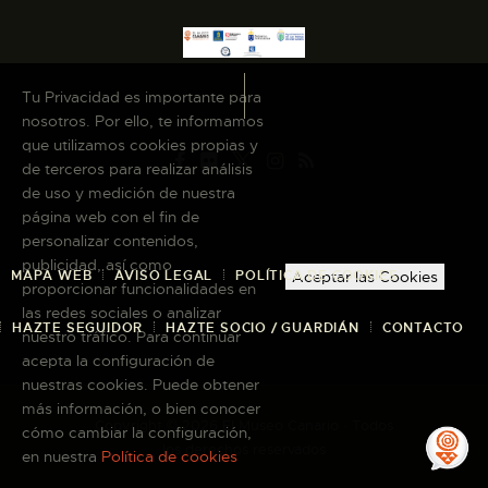
Tu Privacidad es importante para
nosotros. Por ello, te informamos
que utilizamos cookies propias y
de terceros para realizar análisis
de uso y medición de nuestra
página web con el fin de
personalizar contenidos,
publicidad, así como
MAPA WEB
AVISO LEGAL
POLÍTICA DE COOKIES
Aceptar las Cookies
proporcionar funcionalidades en
las redes sociales o analizar
HAZTE SEGUIDOR
HAZTE SOCIO / GUARDIÁN
CONTACTO
nuestro tráfico. Para continuar
acepta la configuración de
nuestras cookies. Puede obtener
más información, o bien conocer
Copyright © 2026 El Museo Canario · Todos
cómo cambiar la configuración,
los derechos reservados
en nuestra
Política de cookies