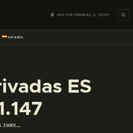
DOCTOR VERNEAU, 2, 35001
ESPAÑOL
rivadas ES
.147
 35001...