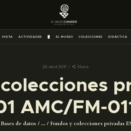
PREPARAR LA VISITA
ACTIVIDADES
 VISITA
ACTIVIDADES
█
EL MUSEO
COLECCIONES
DIDÁCTICA
█
EL MUSEO
26 abril 2011
Share
colecciones p
COLECCIONES
01 AMC/FM-011
DIDÁCTICA
ESPAÑOL
Bases de datos
...
Fondos y colecciones privadas ES