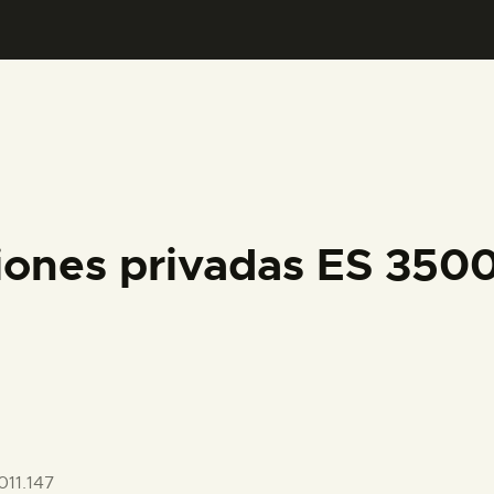
PREPARAR LA VISITA
ACTIVIDADES
█
EL MUSEO
iones privadas ES 35
COLECCIONES
DIDÁCTICA
ESPAÑOL
11.147