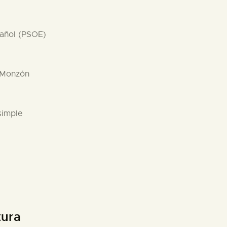
pañol (PSOE)
o Monzón
simple
tura