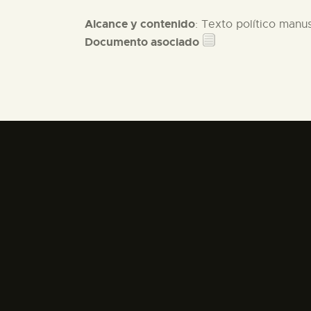
Alcance y contenido
: Texto político manus
Documento asociado