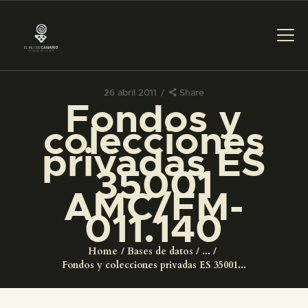
26 abril 2011
Share
Fondos y
PREPARAR LA VISITA
colecciones
privadas ES
ACTIVIDADES
35001
AMC/FM-
█
011.140
EL MUSEO
Home
Bases de datos
...
Fondos y colecciones privadas ES 35001...
COLECCIONES