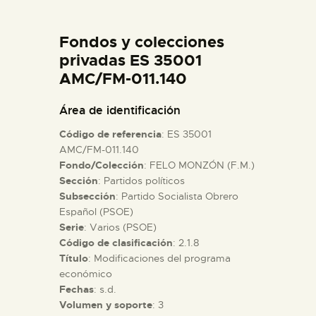
DIDÁCTICA
Fondos y colecciones
ESPAÑOL
privadas ES 35001
AMC/FM-011.140
PREPARAR LA VISITA
Área de identificación
Código de referencia
: ES 35001
ACTIVIDADES
AMC/FM-011.140
Fondo/Colección
: FELO MONZÓN (F.M.)
Sección
: Partidos políticos
█
Subsección
: Partido Socialista Obrero
Español (PSOE)
EL MUSEO
Serie
: Varios (PSOE)
Código de clasificación
: 2.1.8
Título
: Modificaciones del programa
COLECCIONES
económico
Fechas
: s.d.
Volumen y soporte
: 3
DIDÁCTICA