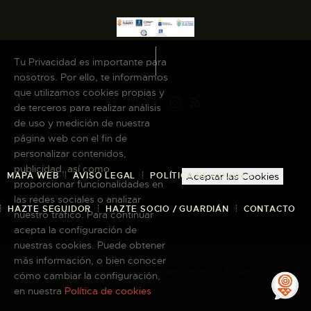
Tu Privacidad es importante para
nosotros. Por ello, te informamos
que utilizamos cookies propias y
de terceros para realizar análisis
de uso y medición de nuestra
página web con el fin de
personalizar contenidos,
publicidad, así como
MAPA WEB
AVISO LEGAL
POLÍTICA DE COOKIES
Aceptar las Cookies
proporcionar funcionalidades en
las redes sociales o analizar
HAZTE SEGUIDOR
HAZTE SOCIO / GUARDIÁN
CONTACTO
nuestro tráfico. Para continuar
acepta la configuración de
nuestras cookies. Puede obtener
más información, o bien conocer
Copyright © 2026 El Museo Canario · Todos
cómo cambiar la configuración,
los derechos reservados
en nuestra
Política de cookies