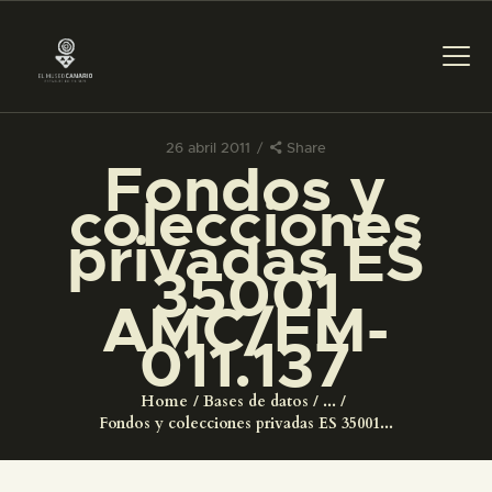
26 abril 2011
Share
Fondos y
PREPARAR LA VISITA
colecciones
privadas ES
ACTIVIDADES
35001
AMC/FM-
█
011.137
EL MUSEO
Home
Bases de datos
...
Fondos y colecciones privadas ES 35001...
COLECCIONES