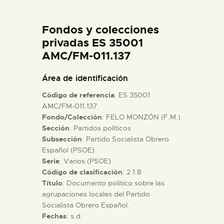
DIDÁCTICA
Fondos y colecciones
ESPAÑOL
privadas ES 35001
AMC/FM-011.137
PREPARAR LA VISITA
Área de identificación
Código de referencia
: ES 35001
ACTIVIDADES
AMC/FM-011.137
Fondo/Colección
: FELO MONZÓN (F.M.)
Sección
: Partidos políticos
█
Subsección
: Partido Socialista Obrero
Español (PSOE)
EL MUSEO
Serie
: Varios (PSOE)
Código de clasificación
: 2.1.8
Título
: Documento político sobre las
COLECCIONES
agrupaciones locales del Partido
Socialista Obrero Español.
Fechas
: s.d.
DIDÁCTICA