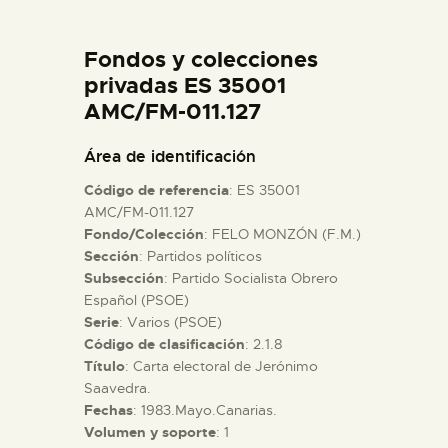
DIDÁCTICA
Fondos y colecciones
ESPAÑOL
privadas ES 35001
AMC/FM-011.127
PREPARAR LA VISITA
Área de identificación
Código de referencia
: ES 35001
ACTIVIDADES
AMC/FM-011.127
Fondo/Colección
: FELO MONZÓN (F.M.)
Sección
: Partidos políticos
█
Subsección
: Partido Socialista Obrero
Español (PSOE)
EL MUSEO
Serie
: Varios (PSOE)
Código de clasificación
: 2.1.8
Título
: Carta electoral de Jerónimo
COLECCIONES
Saavedra.
Fechas
: 1983.Mayo.Canarias.
Volumen y soporte
: 1
DIDÁCTICA