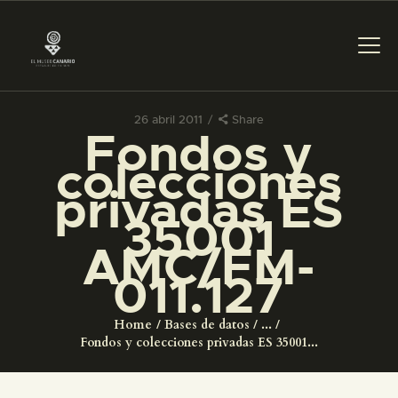
26 abril 2011
Share
Fondos y
PREPARAR LA VISITA
colecciones
privadas ES
ACTIVIDADES
35001
AMC/FM-
█
011.127
EL MUSEO
Home
Bases de datos
...
Fondos y colecciones privadas ES 35001...
COLECCIONES