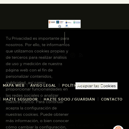
Tu Privacidad es importante para
nosotros. Por ello, te informamos
que utilizamos cookies propias y
de terceros para realizar análisis
de uso y medición de nuestra
página web con el fin de
personalizar contenidos,
publicidad, así como
MAPA WEB
AVISO LEGAL
POLÍTICA DE COOKIES
Aceptar las Cookies
proporcionar funcionalidades en
las redes sociales o analizar
HAZTE SEGUIDOR
HAZTE SOCIO / GUARDIÁN
CONTACTO
nuestro tráfico. Para continuar
acepta la configuración de
nuestras cookies. Puede obtener
más información, o bien conocer
Copyright © 2026 El Museo Canario · Todos
cómo cambiar la configuración,