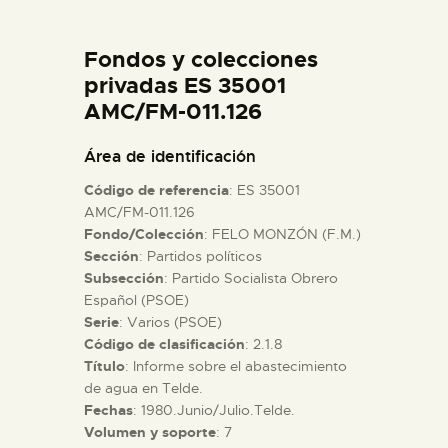
DIDÁCTICA
Fondos y colecciones
ESPAÑOL
privadas ES 35001
AMC/FM-011.126
PREPARAR LA VISITA
Área de identificación
Código de referencia
: ES 35001
ACTIVIDADES
AMC/FM-011.126
Fondo/Colección
: FELO MONZÓN (F.M.)
Sección
: Partidos políticos
█
Subsección
: Partido Socialista Obrero
Español (PSOE)
EL MUSEO
Serie
: Varios (PSOE)
Código de clasificación
: 2.1.8
Título
: Informe sobre el abastecimiento
COLECCIONES
de agua en Telde.
Fechas
: 1980.Junio/Julio.Telde.
Volumen y soporte
: 7
DIDÁCTICA