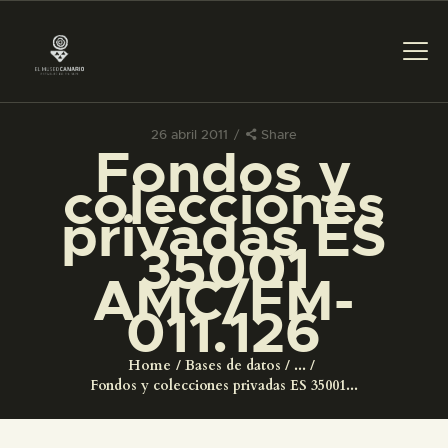
26 abril 2011
Share
Fondos y
PREPARAR LA VISITA
colecciones
privadas ES
ACTIVIDADES
35001
AMC/FM-
█
011.126
EL MUSEO
Home
Bases de datos
...
Fondos y colecciones privadas ES 35001...
COLECCIONES