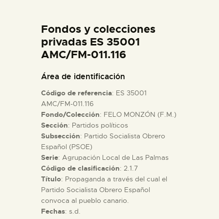
DIDÁCTICA
Fondos y colecciones
ESPAÑOL
privadas ES 35001
AMC/FM-011.116
PREPARAR LA VISITA
Área de identificación
Código de referencia
: ES 35001
ACTIVIDADES
AMC/FM-011.116
Fondo/Colección
: FELO MONZÓN (F.M.)
Sección
: Partidos políticos
█
Subsección
: Partido Socialista Obrero
Español (PSOE)
EL MUSEO
Serie
: Agrupación Local de Las Palmas
Código de clasificación
: 2.1.7
Título
: Propaganda a través del cual el
COLECCIONES
Partido Socialista Obrero Español
convoca al pueblo canario.
Fechas
: s.d.
DIDÁCTICA