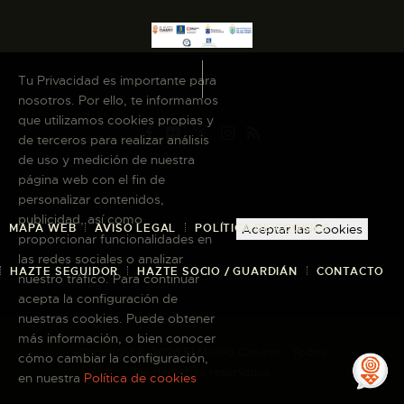
Tu Privacidad es importante para
nosotros. Por ello, te informamos
que utilizamos cookies propias y
de terceros para realizar análisis
de uso y medición de nuestra
página web con el fin de
personalizar contenidos,
publicidad, así como
MAPA WEB
AVISO LEGAL
POLÍTICA DE COOKIES
Aceptar las Cookies
proporcionar funcionalidades en
las redes sociales o analizar
HAZTE SEGUIDOR
HAZTE SOCIO / GUARDIÁN
CONTACTO
nuestro tráfico. Para continuar
acepta la configuración de
nuestras cookies. Puede obtener
más información, o bien conocer
Copyright © 2026 El Museo Canario · Todos
cómo cambiar la configuración,
los derechos reservados
en nuestra
Política de cookies