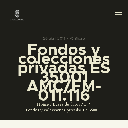
26 abril 2011
Share
Fondos y
PREPARAR LA VISITA
colecciones
privadas ES
ACTIVIDADES
35001
AMC/FM-
█
011.116
EL MUSEO
Home
Bases de datos
...
Fondos y colecciones privadas ES 35001...
COLECCIONES