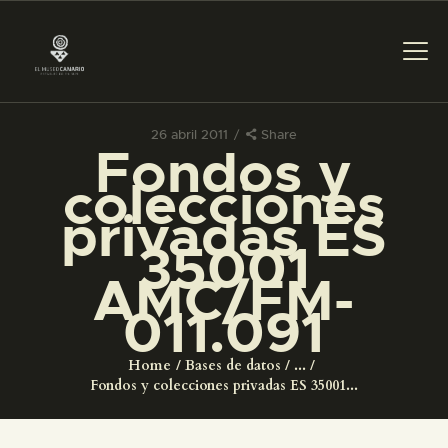
26 abril 2011
Share
Fondos y
PREPARAR LA VISITA
colecciones
privadas ES
ACTIVIDADES
35001
AMC/FM-
█
011.091
EL MUSEO
Home
Bases de datos
...
Fondos y colecciones privadas ES 35001...
COLECCIONES