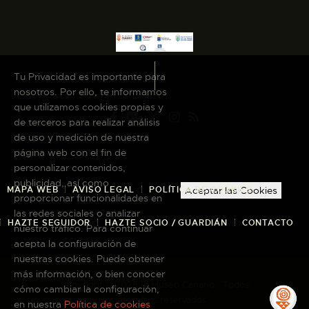
Tu Privacidad es importante para
nosotros. Por ello, te informamos
que utilizamos cookies propias y
de terceros para realizar análisis
de uso y medición de nuestra
página web con el fin de
personalizar contenidos,
publicidad, así como
MAPA WEB
AVISO LEGAL
POLÍTICA DE COOKIES
Aceptar las Cookies
proporcionar funcionalidades en
las redes sociales o analizar
HAZTE SEGUIDOR
HAZTE SOCIO / GUARDIÁN
CONTACTO
nuestro tráfico. Para continuar
acepta la configuración de
nuestras cookies. Puede obtener
más información, o bien conocer
Copyright © 2026 El Museo Canario · Todos
cómo cambiar la configuración,
los derechos reservados
en nuestra
Política de cookies