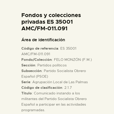
DIDÁCTICA
Fondos y colecciones
ESPAÑOL
privadas ES 35001
AMC/FM-011.091
PREPARAR LA VISITA
Área de identificación
Código de referencia
: ES 35001
ACTIVIDADES
AMC/FM-011.091
Fondo/Colección
: FELO MONZÓN (F.M.)
Sección
: Partidos políticos
█
Subsección
: Partido Socialista Obrero
Español (PSOE)
EL MUSEO
Serie
: Agrupación Local de Las Palmas
Código de clasificación
: 2.1.7
Título
: Comunicado instando a los
COLECCIONES
militantes del Partido Socialista Obrero
Español a participar en las actividades
programadas.
DIDÁCTICA