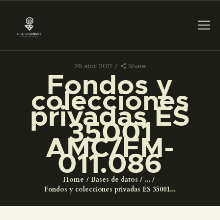
26 abril 2011
Share
Fondos y
PREPARAR LA VISITA
colecciones
privadas ES
ACTIVIDADES
35001
AMC/FM-
█
011.086
EL MUSEO
Home
Bases de datos
...
Fondos y colecciones privadas ES 35001...
COLECCIONES