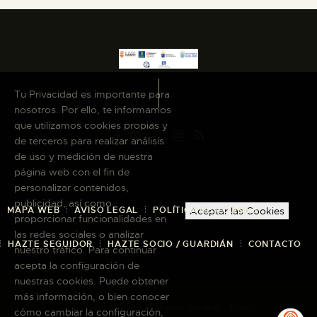
Tu Privacidad es importante para
nosotros. Por ello, te informamos
que utilizamos cookies propias y
de terceros para realizar análisis
de uso y medición de nuestra
página web con el fin de
personalizar contenidos,
publicidad, así como
MAPA WEB
AVISO LEGAL
POLÍTICA DE COOKIES
Aceptar las Cookies
proporcionar funcionalidades en
las redes sociales o analizar
HAZTE SEGUIDOR
HAZTE SOCIO / GUARDIÁN
CONTACTO
nuestro tráfico. Para continuar
acepta la configuración de
nuestras cookies. Puede obtener
más información, o bien conocer
Copyright © 2026 El Museo Canario · Todos
cómo cambiar la configuración,