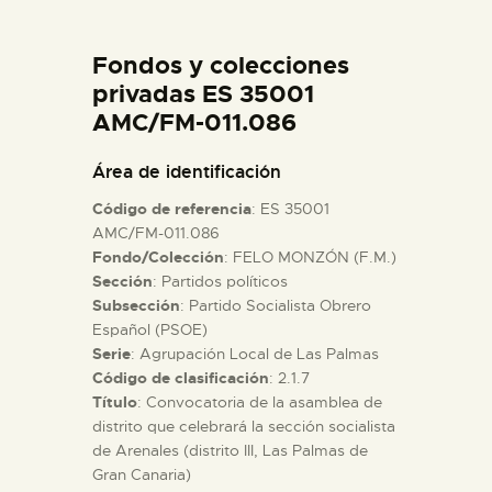
DIDÁCTICA
Fondos y colecciones
ESPAÑOL
privadas ES 35001
AMC/FM-011.086
PREPARAR LA VISITA
Área de identificación
Código de referencia
: ES 35001
ACTIVIDADES
AMC/FM-011.086
Fondo/Colección
: FELO MONZÓN (F.M.)
Sección
: Partidos políticos
█
Subsección
: Partido Socialista Obrero
Español (PSOE)
EL MUSEO
Serie
: Agrupación Local de Las Palmas
Código de clasificación
: 2.1.7
Título
: Convocatoria de la asamblea de
COLECCIONES
distrito que celebrará la sección socialista
de Arenales (distrito III, Las Palmas de
Gran Canaria)
DIDÁCTICA