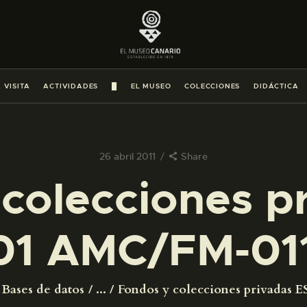
PREPARAR LA VISITA
ACTIVIDADES
 VISITA
ACTIVIDADES
█
EL MUSEO
COLECCIONES
DIDÁCTICA
█
EL MUSEO
26 abril 2011
Share
colecciones p
COLECCIONES
01 AMC/FM-011
DIDÁCTICA
ESPAÑOL
Bases de datos
...
Fondos y colecciones privadas ES