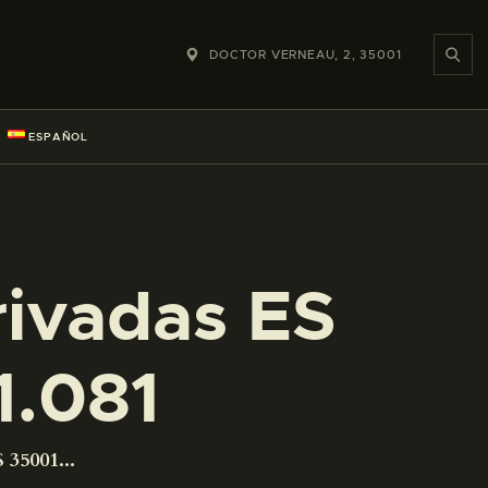
DOCTOR VERNEAU, 2, 35001
ESPAÑOL
rivadas ES
.081
 35001...