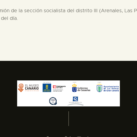
ión de la sección socialista del distrito III (Arenales, La
 del día.