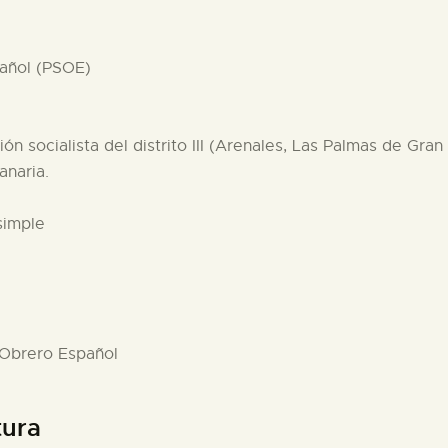
pañol (PSOE)
ón socialista del distrito III (Arenales, Las Palmas de Gran
anaria.
simple
a Obrero Español
tura