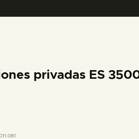
PREPARAR LA VISITA
ACTIVIDADES
█
EL MUSEO
iones privadas ES 35
COLECCIONES
DIDÁCTICA
ESPAÑOL
11.081