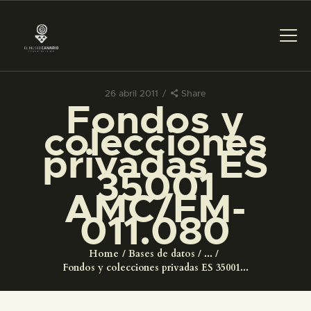
26 abril 2011
Share
Fondos y
PREPARAR LA VISITA
colecciones
privadas ES
ACTIVIDADES
35001
AMC/FM-
█
011.080
EL MUSEO
Home
Bases de datos
...
Fondos y colecciones privadas ES 35001...
COLECCIONES