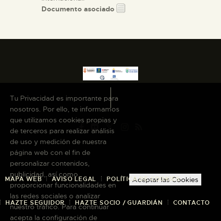
Documento asociado
Tu Privacidad es importante para
nosotros. Por ello, te informamos
que utilizamos cookies propias y
de terceros para realizar análisis
de uso y medición de nuestra
página web con el fin de
personalizar contenidos,
publicidad, así como
MAPA WEB
AVISO LEGAL
POLÍTICA DE COOKIES
Aceptar las Cookies
proporcionar funcionalidades en
las redes sociales o analizar
HAZTE SEGUIDOR
HAZTE SOCIO / GUARDIÁN
CONTACTO
nuestro tráfico. Para continuar
acepta la configuración de