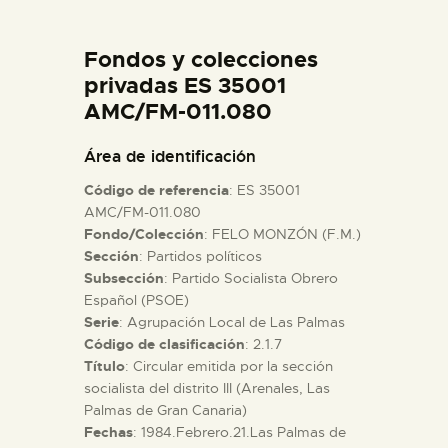
DIDÁCTICA
Fondos y colecciones
ESPAÑOL
privadas ES 35001
AMC/FM-011.080
PREPARAR LA VISITA
Área de identificación
Código de referencia
: ES 35001
ACTIVIDADES
AMC/FM-011.080
Fondo/Colección
: FELO MONZÓN (F.M.)
Sección
: Partidos políticos
█
Subsección
: Partido Socialista Obrero
Español (PSOE)
EL MUSEO
Serie
: Agrupación Local de Las Palmas
Código de clasificación
: 2.1.7
Título
: Circular emitida por la sección
COLECCIONES
socialista del distrito III (Arenales, Las
Palmas de Gran Canaria)
Fechas
: 1984.Febrero.21.Las Palmas de
DIDÁCTICA