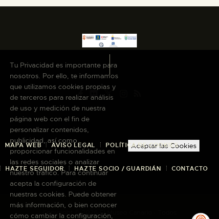
Tu Privacidad es importante para
nosotros. Por ello, te informamos
que utilizamos cookies propias y
de terceros para realizar análisis
de uso y medición de nuestra
página web con el fin de
personalizar contenidos,
publicidad, así como
MAPA WEB
AVISO LEGAL
POLÍTICA DE COOKIES
Aceptar las Cookies
proporcionar funcionalidades en
las redes sociales o analizar
HAZTE SEGUIDOR
HAZTE SOCIO / GUARDIÁN
CONTACTO
nuestro tráfico. Para continuar
acepta la configuración de
nuestras cookies. Puede obtener
más información, o bien conocer
Copyright © 2026 El Museo Canario · Todos
cómo cambiar la configuración,