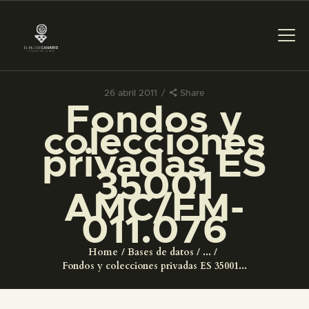
26 abril 2011
Share
Fondos y
PREPARAR LA VISITA
colecciones
privadas ES
ACTIVIDADES
35001
AMC/FM-
█
011.076
EL MUSEO
Home
Bases de datos
...
Fondos y colecciones privadas ES 35001...
COLECCIONES