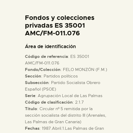
DIDÁCTICA
Fondos y colecciones
ESPAÑOL
privadas ES 35001
AMC/FM-011.076
PREPARAR LA VISITA
Área de identificación
Código de referencia
: ES 35001
ACTIVIDADES
AMC/FM-011.076
Fondo/Colección
: FELO MONZÓN (F.M.)
Sección
: Partidos políticos
█
Subsección
: Partido Socialista Obrero
Español (PSOE)
EL MUSEO
Serie
: Agrupación Local de Las Palmas
Código de clasificación
: 2.1.7
Título
: Circular nº 5 remitida por la
COLECCIONES
sección socialista del distrito III (Arenales,
Las Palmas de Gran Canaria)
Fechas
: 1987.Abril.1.Las Palmas de Gran
DIDÁCTICA