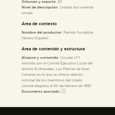
Volumen y soporte
: 20
Nivel de descripción
: Unidad documental
ESPAÑOL
simple
Área de contexto
Nombre del productor
: Partido Socialista
Obrero Español
Área de contenido y estructura
Alcance y contenido
: Circular nº 1
remitida por el Comité Ejecutivo Local del
distrito III (Arenales, Las Palmas de Gran
Canaria) en la que se ofrece relación
nominal de los miembros del citado
comité elegidos el 20 de febrero de 1987.
Documento asociado