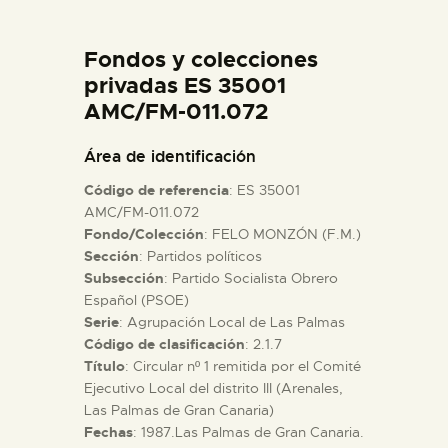
DIDÁCTICA
Fondos y colecciones
ESPAÑOL
privadas ES 35001
AMC/FM-011.072
PREPARAR LA VISITA
Área de identificación
Código de referencia
: ES 35001
ACTIVIDADES
AMC/FM-011.072
Fondo/Colección
: FELO MONZÓN (F.M.)
Sección
: Partidos políticos
█
Subsección
: Partido Socialista Obrero
Español (PSOE)
EL MUSEO
Serie
: Agrupación Local de Las Palmas
Código de clasificación
: 2.1.7
Título
: Circular nº 1 remitida por el Comité
COLECCIONES
Ejecutivo Local del distrito III (Arenales,
Las Palmas de Gran Canaria)
Fechas
: 1987.Las Palmas de Gran Canaria.
DIDÁCTICA