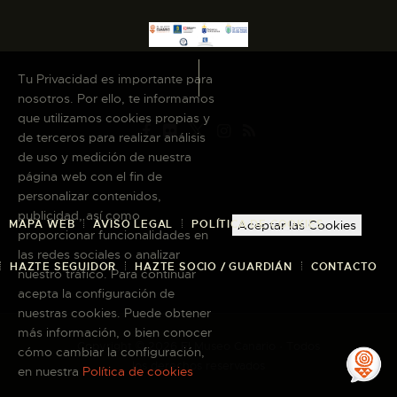
Tu Privacidad es importante para
nosotros. Por ello, te informamos
que utilizamos cookies propias y
de terceros para realizar análisis
de uso y medición de nuestra
página web con el fin de
personalizar contenidos,
publicidad, así como
MAPA WEB
AVISO LEGAL
POLÍTICA DE COOKIES
Aceptar las Cookies
proporcionar funcionalidades en
las redes sociales o analizar
HAZTE SEGUIDOR
HAZTE SOCIO / GUARDIÁN
CONTACTO
nuestro tráfico. Para continuar
acepta la configuración de
nuestras cookies. Puede obtener
más información, o bien conocer
Copyright © 2026 El Museo Canario · Todos
cómo cambiar la configuración,
los derechos reservados
en nuestra
Política de cookies