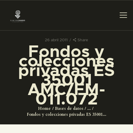
26 abril 2011
Share
Fondos y
PREPARAR LA VISITA
colecciones
privadas ES
ACTIVIDADES
35001
AMC/FM-
█
011.072
EL MUSEO
Home
Bases de datos
...
Fondos y colecciones privadas ES 35001...
COLECCIONES