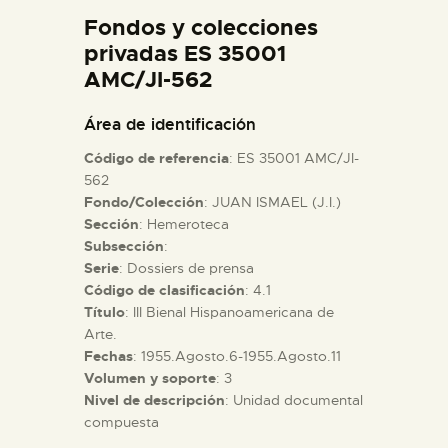
DIDÁCTICA
Fondos y colecciones
privadas ES 35001
AMC/JI-562
ESPAÑOL
Área de identificación
PREPARAR LA VISITA
Código de referencia
: ES 35001 AMC/JI-
562
ACTIVIDADES
Fondo/Colección
: JUAN ISMAEL (J.I.)
Sección
: Hemeroteca
Subsección
:
█
Serie
: Dossiers de prensa
Código de clasificación
: 4.1
Título
: III Bienal Hispanoamericana de
EL MUSEO
Arte.
Fechas
: 1955.Agosto.6-1955.Agosto.11
COLECCIONES
Volumen y soporte
: 3
Nivel de descripción
: Unidad documental
compuesta
DIDÁCTICA