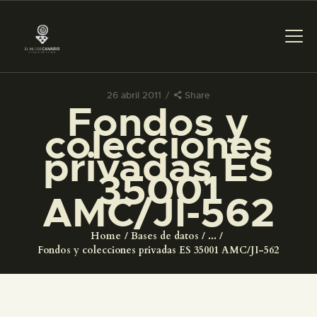
26 abril 2011
Share
Fondos y
PREPARAR LA VISITA
colecciones
privadas ES
ACTIVIDADES
35001
AMC/JI-562
█
Home
Bases de datos
...
EL MUSEO
Fondos y colecciones privadas ES 35001 AMC/JI-562
COLECCIONES