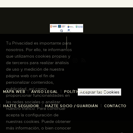
Tu Privacidad es importante para
nosotros. Por ello, te informamos
que utilizamos cookies propias y
de terceros para realizar análisis
de uso y medición de nuestra
página web con el fin de
personalizar contenidos,
publicidad, así como
MAPA WEB
AVISO LEGAL
POLÍTICA DE COOKIES
Aceptar las Cookies
proporcionar funcionalidades en
las redes sociales o analizar
HAZTE SEGUIDOR
HAZTE SOCIO / GUARDIÁN
CONTACTO
nuestro tráfico. Para continuar
acepta la configuración de
nuestras cookies. Puede obtener
más información, o bien conocer
Copyright © 2026 El Museo Canario · Todos