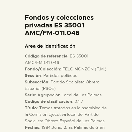
DIDÁCTICA
Fondos y colecciones
ESPAÑOL
privadas ES 35001
AMC/FM-011.046
PREPARAR LA VISITA
Área de identificación
Código de referencia
: ES 35001
ACTIVIDADES
AMC/FM-011.046
Fondo/Colección
: FELO MONZÓN (F.M.)
Sección
: Partidos políticos
█
Subsección
: Partido Socialista Obrero
Español (PSOE)
EL MUSEO
Serie
: Agrupación Local de Las Palmas
Código de clasificación
: 2.1.7
Título
: Temas tratados en la asamblea de
COLECCIONES
la Comisión Ejecutiva local del Partido
Socialista Obrero Español de Las Palmas.
Fechas
: 1984.Junio.2. as Palmas de Gran
DIDÁCTICA