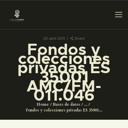
26 abril 2011
Share
Fondos y
PREPARAR LA VISITA
colecciones
privadas ES
ACTIVIDADES
35001
AMC/FM-
█
011.046
EL MUSEO
Home
Bases de datos
...
Fondos y colecciones privadas ES 35001...
COLECCIONES