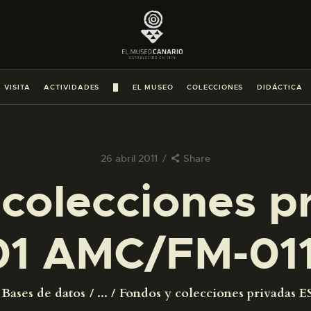
PREPARAR LA VISITA
ACTIVIDADES
 VISITA
ACTIVIDADES
█
EL MUSEO
COLECCIONES
DIDÁCTICA
█
EL MUSEO
26 abril 2011
Share
colecciones p
COLECCIONES
1 AMC/FM-01
DIDÁCTICA
ESPAÑOL
Bases de datos
...
Fondos y colecciones privadas ES