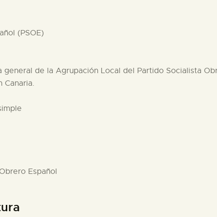
pañol (PSOE)
a general de la Agrupación Local del Partido Socialista O
n Canaria.
simple
a Obrero Español
tura