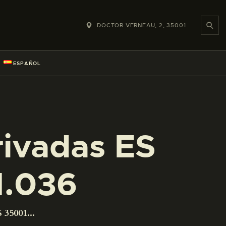
DOCTOR VERNEAU, 2, 35001
ESPAÑOL
rivadas ES
1.036
 35001...