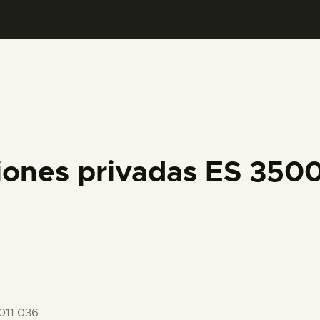
PREPARAR LA VISITA
ACTIVIDADES
█
EL MUSEO
iones privadas ES 35
COLECCIONES
DIDÁCTICA
ESPAÑOL
011.036