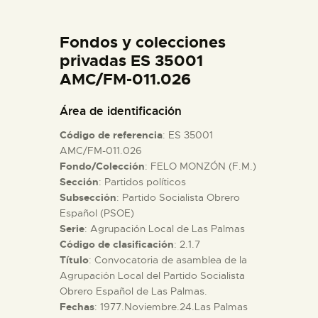
DIDÁCTICA
Fondos y colecciones
ESPAÑOL
privadas ES 35001
AMC/FM-011.026
PREPARAR LA VISITA
Área de identificación
Código de referencia
: ES 35001
ACTIVIDADES
AMC/FM-011.026
Fondo/Colección
: FELO MONZÓN (F.M.)
Sección
: Partidos políticos
█
Subsección
: Partido Socialista Obrero
Español (PSOE)
EL MUSEO
Serie
: Agrupación Local de Las Palmas
Código de clasificación
: 2.1.7
Título
: Convocatoria de asamblea de la
COLECCIONES
Agrupación Local del Partido Socialista
Obrero Español de Las Palmas.
Fechas
: 1977.Noviembre.24.Las Palmas
DIDÁCTICA