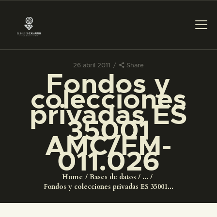
26 abril 2011
Share
Fondos y
PREPARAR LA VISITA
colecciones
privadas ES
ACTIVIDADES
35001
AMC/FM-
█
011.026
EL MUSEO
Home
Bases de datos
...
Fondos y colecciones privadas ES 35001...
COLECCIONES