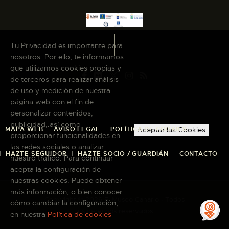
Tu Privacidad es importante para
nosotros. Por ello, te informamos
que utilizamos cookies propias y
de terceros para realizar análisis
de uso y medición de nuestra
página web con el fin de
personalizar contenidos,
publicidad, así como
MAPA WEB
AVISO LEGAL
POLÍTICA DE COOKIES
Aceptar las Cookies
proporcionar funcionalidades en
las redes sociales o analizar
HAZTE SEGUIDOR
HAZTE SOCIO / GUARDIÁN
CONTACTO
nuestro tráfico. Para continuar
acepta la configuración de
nuestras cookies. Puede obtener
más información, o bien conocer
Copyright © 2026 El Museo Canario · Todos
cómo cambiar la configuración,
los derechos reservados
en nuestra
Política de cookies