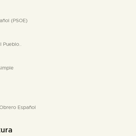
pañol (PSOE)
l Pueblo..
simple
a Obrero Español
tura