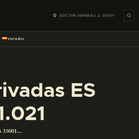
DOCTOR VERNEAU, 2, 35001
ESPAÑOL
rivadas ES
.021
 35001...