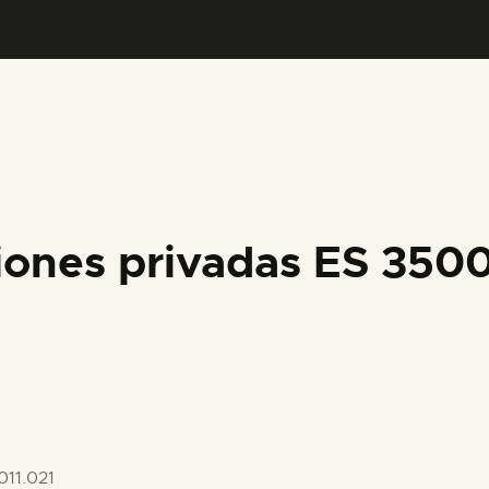
PREPARAR LA VISITA
ACTIVIDADES
█
EL MUSEO
iones privadas ES 35
COLECCIONES
DIDÁCTICA
ESPAÑOL
11.021