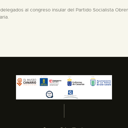
 delegados al congreso insular del Partido Socialista Obr
ria.