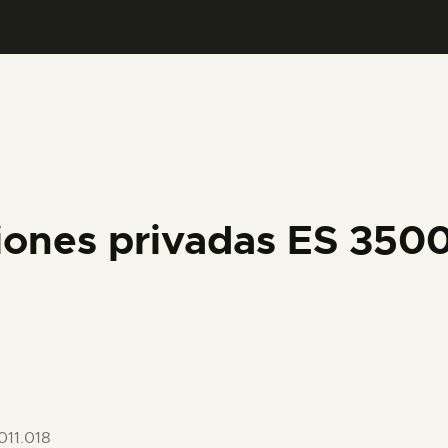
PREPARAR LA VISITA
ACTIVIDADES
█
EL MUSEO
iones privadas ES 35
COLECCIONES
DIDÁCTICA
ESPAÑOL
11.018