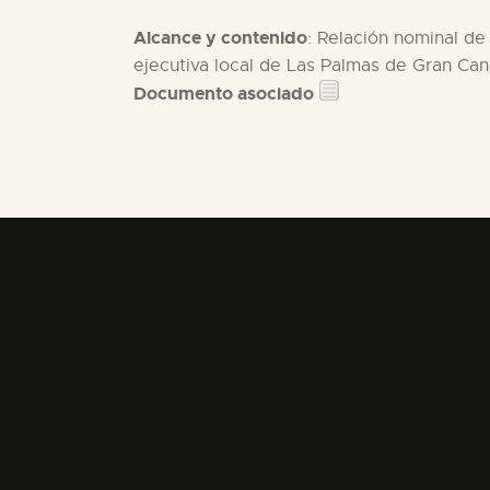
Alcance y contenido
: Relación nominal de
ejecutiva local de Las Palmas de Gran Cana
Documento asociado