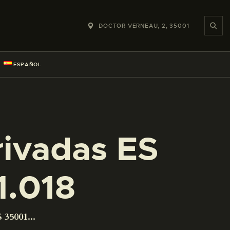
DOCTOR VERNEAU, 2, 35001
ESPAÑOL
rivadas ES
.018
 35001...