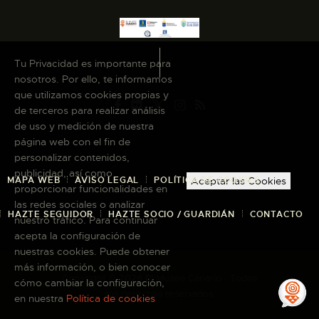
Tu Privacidad es importante para
nosotros. Por ello, te informamos
que utilizamos cookies propias y
de terceros para realizar análisis
de uso y medición de nuestra
página web con el fin de
personalizar contenidos,
publicidad, así como
MAPA WEB
AVISO LEGAL
POLÍTICA DE COOKIES
Aceptar las Cookies
proporcionar funcionalidades en
las redes sociales o analizar
HAZTE SEGUIDOR
HAZTE SOCIO / GUARDIÁN
CONTACTO
nuestro tráfico. Para continuar
acepta la configuración de
nuestras cookies. Puede obtener
más información, o bien conocer
Copyright © 2026 El Museo Canario · Todos
cómo cambiar la configuración,
los derechos reservados
en nuestra
Política de cookies