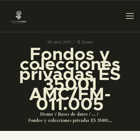
26 abril 2011
Share
Fondos y
PREPARAR LA VISITA
colecciones
privadas ES
ACTIVIDADES
35001
AMC/FM-
█
011.005
EL MUSEO
Home
Bases de datos
...
Fondos y colecciones privadas ES 35001...
COLECCIONES