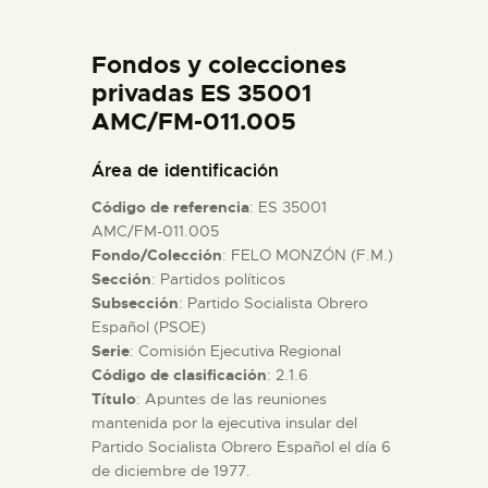
DIDÁCTICA
Fondos y colecciones
ESPAÑOL
privadas ES 35001
AMC/FM-011.005
PREPARAR LA VISITA
Área de identificación
Código de referencia
: ES 35001
ACTIVIDADES
AMC/FM-011.005
Fondo/Colección
: FELO MONZÓN (F.M.)
Sección
: Partidos políticos
█
Subsección
: Partido Socialista Obrero
Español (PSOE)
EL MUSEO
Serie
: Comisión Ejecutiva Regional
Código de clasificación
: 2.1.6
Título
: Apuntes de las reuniones
COLECCIONES
mantenida por la ejecutiva insular del
Partido Socialista Obrero Español el día 6
de diciembre de 1977.
DIDÁCTICA