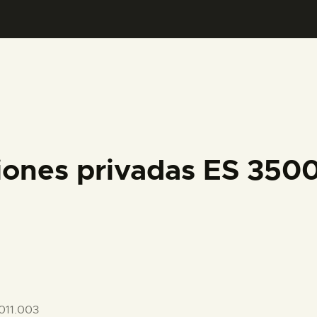
PREPARAR LA VISITA
ACTIVIDADES
█
EL MUSEO
iones privadas ES 35
COLECCIONES
DIDÁCTICA
ESPAÑOL
011.003