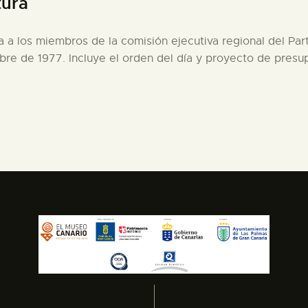
tura
da a los miembros de la comisión ejecutiva regional del Par
mbre de 1977. Incluye el orden del día y proyecto de pres