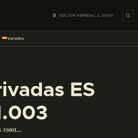
DOCTOR VERNEAU, 2, 35001
ESPAÑOL
rivadas ES
1.003
 35001...