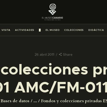
PREPARAR LA VISITA
ACTIVIDADES
 VISITA
ACTIVIDADES
█
EL MUSEO
COLECCIONES
DIDÁCTICA
█
EL MUSEO
26 abril 2011
Share
colecciones p
COLECCIONES
1 AMC/FM-01
DIDÁCTICA
ESPAÑOL
Bases de datos
...
Fondos y colecciones privadas ES