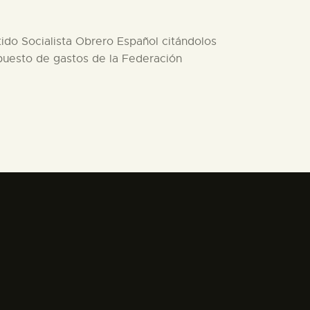
tido Socialista Obrero Español citándolos
upuesto de gastos de la Federación