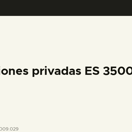
PREPARAR LA VISITA
ACTIVIDADES
█
EL MUSEO
iones privadas ES 35
COLECCIONES
DIDÁCTICA
ESPAÑOL
009.029