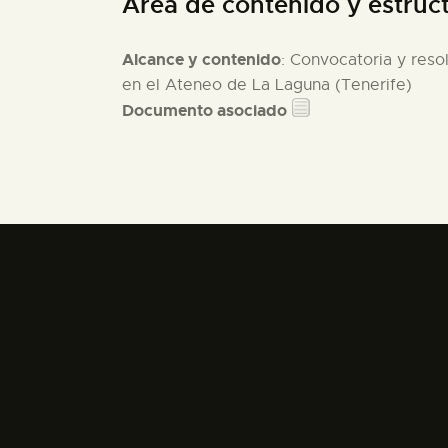
Área de contenido y estruc
Alcance y contenido
: Convocatoria y res
en el Ateneo de La Laguna (Tenerife)
Documento asociado