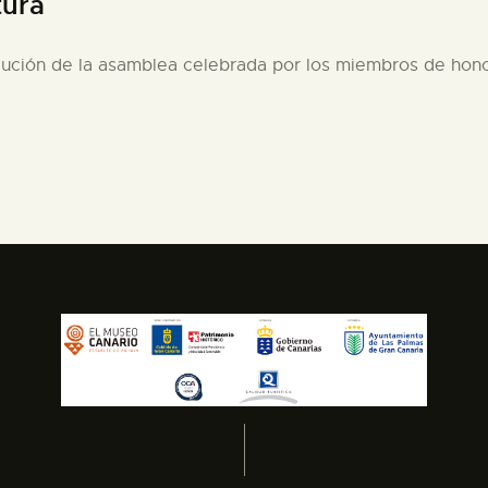
tura
olución de la asamblea celebrada por los miembros de hon