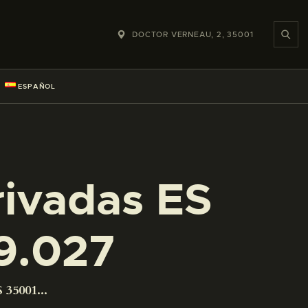
DOCTOR VERNEAU, 2, 35001
ESPAÑOL
rivadas ES
9.027
 35001...