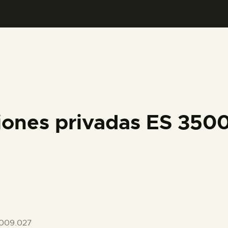
PREPARAR LA VISITA
ACTIVIDADES
█
EL MUSEO
iones privadas ES 35
COLECCIONES
DIDÁCTICA
ESPAÑOL
009.027