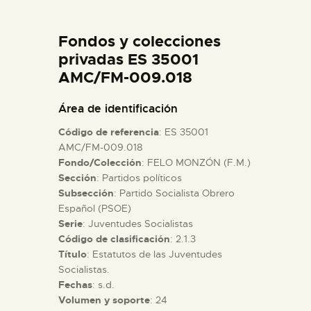
DIDÁCTICA
Fondos y colecciones
ESPAÑOL
privadas ES 35001
AMC/FM-009.018
PREPARAR LA VISITA
Área de identificación
Código de referencia
: ES 35001
ACTIVIDADES
AMC/FM-009.018
Fondo/Colección
: FELO MONZÓN (F.M.)
Sección
: Partidos políticos
█
Subsección
: Partido Socialista Obrero
Español (PSOE)
EL MUSEO
Serie
: Juventudes Socialistas
Código de clasificación
: 2.1.3
Título
: Estatutos de las Juventudes
COLECCIONES
Socialistas.
Fechas
: s.d.
Volumen y soporte
: 24
DIDÁCTICA