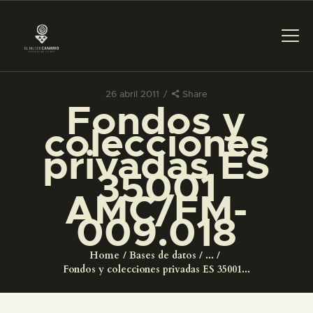
26 abril 2011
Share
Fondos y
PREPARAR LA VISITA
colecciones
privadas ES
ACTIVIDADES
35001
AMC/FM-
█
009.018
EL MUSEO
Home
Bases de datos
...
Fondos y colecciones privadas ES 35001...
COLECCIONES