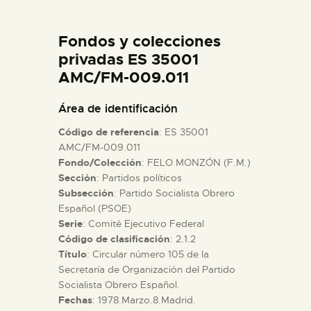
DIDÁCTICA
Fondos y colecciones
ESPAÑOL
privadas ES 35001
AMC/FM-009.011
PREPARAR LA VISITA
Área de identificación
Código de referencia
: ES 35001
ACTIVIDADES
AMC/FM-009.011
Fondo/Colección
: FELO MONZÓN (F.M.)
Sección
: Partidos políticos
█
Subsección
: Partido Socialista Obrero
Español (PSOE)
EL MUSEO
Serie
: Comité Ejecutivo Federal
Código de clasificación
: 2.1.2
Título
: Circular número 105 de la
COLECCIONES
Secretaría de Organización del Partido
Socialista Obrero Español.
Fechas
: 1978.Marzo.8.Madrid.
DIDÁCTICA