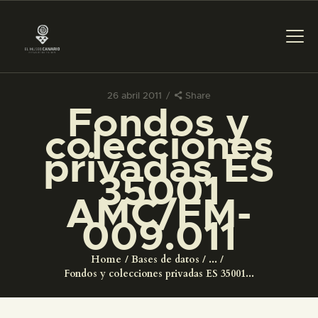
26 abril 2011
Share
Fondos y
PREPARAR LA VISITA
colecciones
privadas ES
ACTIVIDADES
35001
AMC/FM-
█
009.011
EL MUSEO
Home
Bases de datos
...
Fondos y colecciones privadas ES 35001...
COLECCIONES