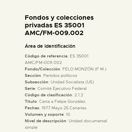
DIDÁCTICA
Fondos y colecciones
ESPAÑOL
privadas ES 35001
AMC/FM-009.002
PREPARAR LA VISITA
Área de identificación
Código de referencia
: ES 35001
ACTIVIDADES
AMC/FM-009.002
Fondo/Colección
: FELO MONZÓN (F.M.)
Sección
: Partidos políticos
█
Subsección
: Unidad Socialista (US)
Serie
: Comité Ejecutivo Federal
EL MUSEO
Código de clasificación
: 2.1.2
Título
: Carta a Felipe González.
Fechas
: 1977.Mayo.25.Canarias.
COLECCIONES
Volumen y soporte
: 10
Nivel de descripción
: Unidad documental
simple
DIDÁCTICA