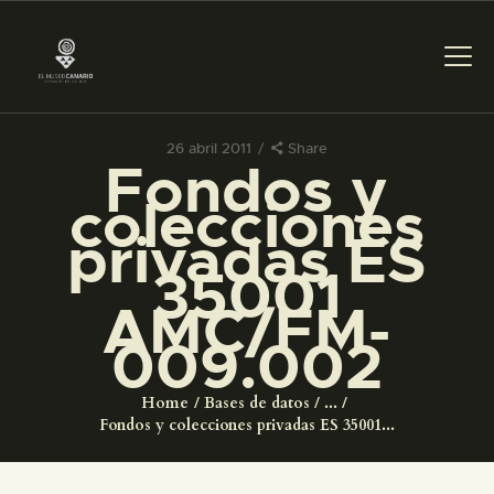
26 abril 2011
Share
Fondos y
PREPARAR LA VISITA
colecciones
privadas ES
ACTIVIDADES
35001
AMC/FM-
█
009.002
EL MUSEO
Home
Bases de datos
...
Fondos y colecciones privadas ES 35001...
COLECCIONES