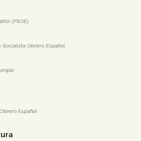
pañol (PSOE)
o Socialista Obrero Español.
simple
a Obrero Español
tura