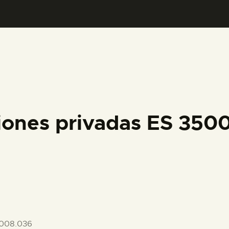
PREPARAR LA VISITA
ACTIVIDADES
█
EL MUSEO
iones privadas ES 35
COLECCIONES
DIDÁCTICA
ESPAÑOL
008.036