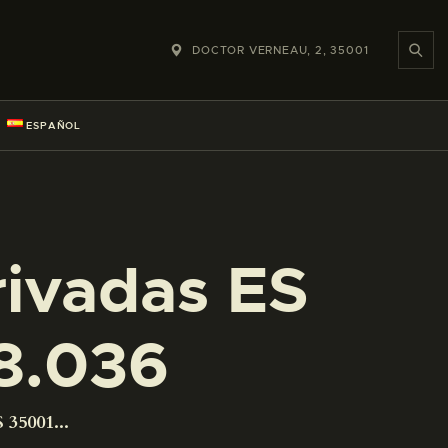
DOCTOR VERNEAU, 2, 35001
ESPAÑOL
rivadas ES
8.036
 35001...