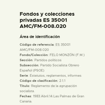
DIDÁCTICA
Fondos y colecciones
ESPAÑOL
privadas ES 35001
AMC/FM-008.020
PREPARAR LA VISITA
Área de identificación
Código de referencia
: ES 35001
ACTIVIDADES
AMC/FM-008.020
Fondo/Colección
: FELO MONZÓN (F.M.)
Sección
: Partidos políticos
█
Subsección
: Partido Socialista Obrero
Español (PSOE)
EL MUSEO
Serie
: Estatutos, reglamentos, informes
Código de clasificación
: 2.1.1
Título
: Reglamento de la agrupación
COLECCIONES
socialista.
Fechas
: 1983.Abril.14.Las Palmas de Gran
Canaria.
DIDÁCTICA