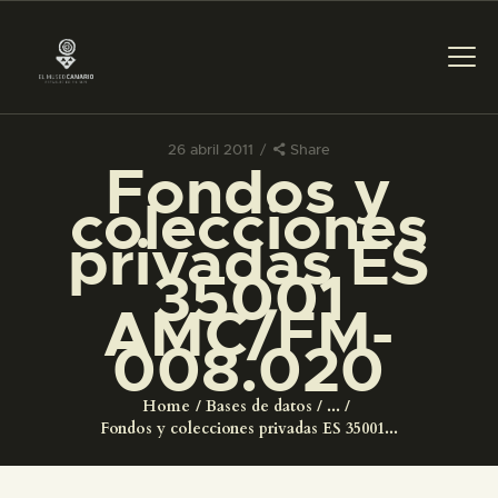
26 abril 2011
Share
Fondos y
PREPARAR LA VISITA
colecciones
privadas ES
ACTIVIDADES
35001
AMC/FM-
█
008.020
EL MUSEO
Home
Bases de datos
...
Fondos y colecciones privadas ES 35001...
COLECCIONES