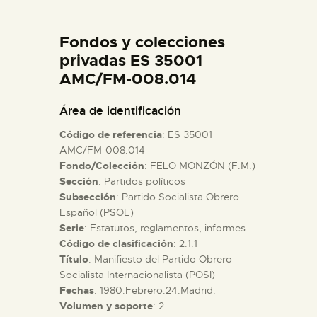
DIDÁCTICA
Fondos y colecciones
ESPAÑOL
privadas ES 35001
AMC/FM-008.014
PREPARAR LA VISITA
Área de identificación
Código de referencia
: ES 35001
ACTIVIDADES
AMC/FM-008.014
Fondo/Colección
: FELO MONZÓN (F.M.)
Sección
: Partidos políticos
█
Subsección
: Partido Socialista Obrero
Español (PSOE)
EL MUSEO
Serie
: Estatutos, reglamentos, informes
Código de clasificación
: 2.1.1
Título
: Manifiesto del Partido Obrero
COLECCIONES
Socialista Internacionalista (POSI)
Fechas
: 1980.Febrero.24.Madrid.
Volumen y soporte
: 2
DIDÁCTICA