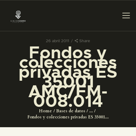
26 abril 2011
Share
Fondos y
PREPARAR LA VISITA
colecciones
privadas ES
ACTIVIDADES
35001
AMC/FM-
█
008.014
EL MUSEO
Home
Bases de datos
...
Fondos y colecciones privadas ES 35001...
COLECCIONES