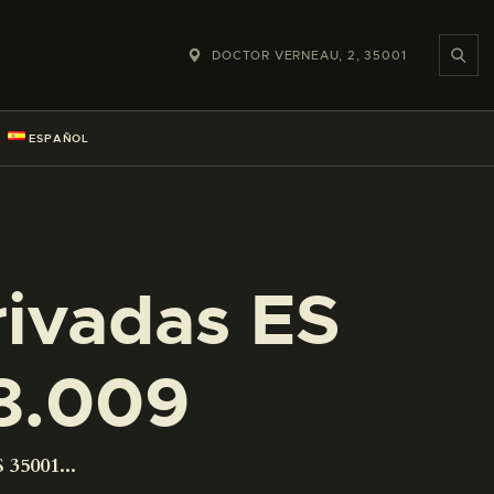
DOCTOR VERNEAU, 2, 35001
ESPAÑOL
rivadas ES
8.009
 35001...