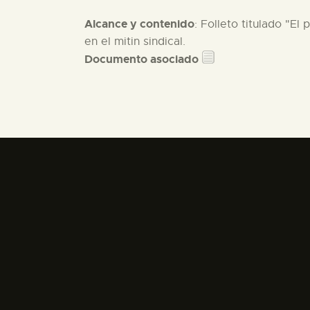
Alcance y contenido
: Folleto titulado "E
en el mitin sindical.
Documento asociado