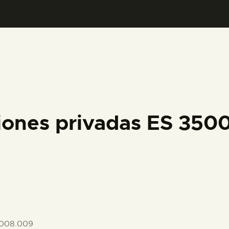
PREPARAR LA VISITA
ACTIVIDADES
█
EL MUSEO
iones privadas ES 35
COLECCIONES
DIDÁCTICA
ESPAÑOL
-008.009