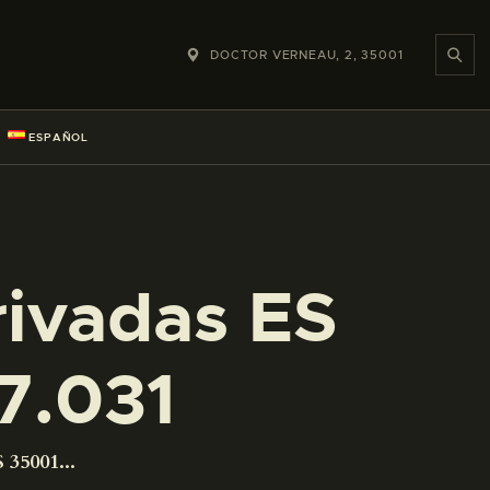
DOCTOR VERNEAU, 2, 35001
ESPAÑOL
rivadas ES
7.031
 35001...