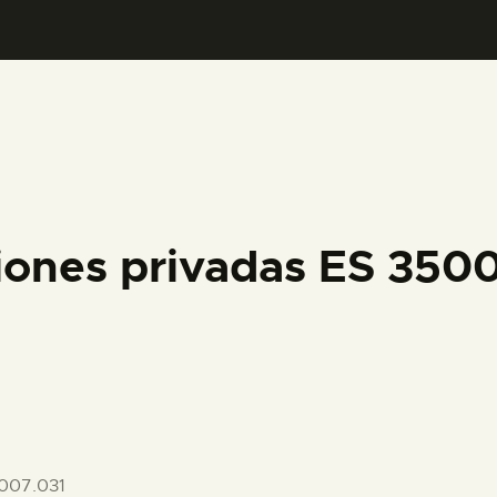
PREPARAR LA VISITA
ACTIVIDADES
█
EL MUSEO
iones privadas ES 35
COLECCIONES
DIDÁCTICA
ESPAÑOL
007.031