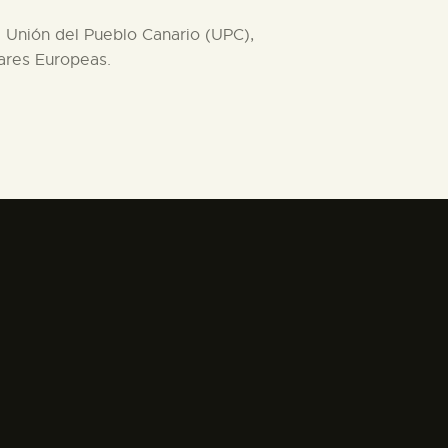
a Unión del Pueblo Canario (UPC),
lares Europeas.