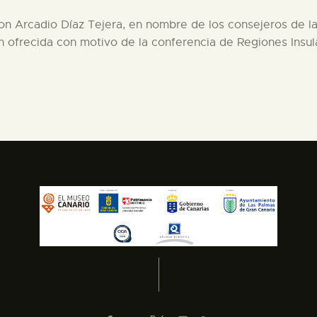
don Arcadio Díaz Tejera, en nombre de los consejeros de l
n ofrecida con motivo de la conferencia de Regiones Insu