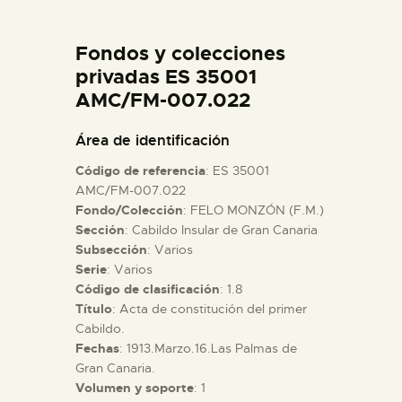
DIDÁCTICA
Fondos y colecciones
ESPAÑOL
privadas ES 35001
AMC/FM-007.022
PREPARAR LA VISITA
Área de identificación
Código de referencia
: ES 35001
ACTIVIDADES
AMC/FM-007.022
Fondo/Colección
: FELO MONZÓN (F.M.)
Sección
: Cabildo Insular de Gran Canaria
█
Subsección
: Varios
Serie
: Varios
EL MUSEO
Código de clasificación
: 1.8
Título
: Acta de constitución del primer
Cabildo.
COLECCIONES
Fechas
: 1913.Marzo.16.Las Palmas de
Gran Canaria.
Volumen y soporte
: 1
DIDÁCTICA