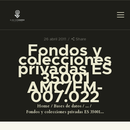
26 abril 2011
Share
Fondos y
PREPARAR LA VISITA
colecciones
privadas ES
ACTIVIDADES
35001
AMC/FM-
█
007.022
EL MUSEO
Home
Bases de datos
...
Fondos y colecciones privadas ES 35001...
COLECCIONES