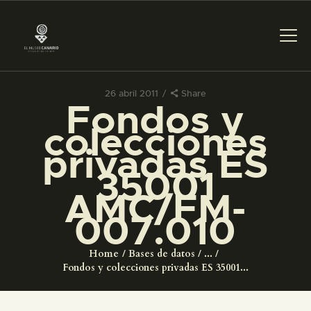
26 abril 2011
Share
Fondos y
PREPARAR LA VISITA
colecciones
privadas ES
ACTIVIDADES
35001
AMC/FM-
█
007.010
EL MUSEO
Home
Bases de datos
...
Fondos y colecciones privadas ES 35001...
COLECCIONES