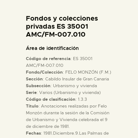
DIDÁCTICA
Fondos y colecciones
ESPAÑOL
privadas ES 35001
AMC/FM-007.010
PREPARAR LA VISITA
Área de identificación
Código de referencia
: ES 35001
ACTIVIDADES
AMC/FM-007.010
Fondo/Colección
: FELO MONZÓN (F.M.)
Sección
: Cabildo Insular de Gran Canaria
█
Subsección
: Urbanismo y vivienda
Serie
: Varios (Urbanismo y vivienda)
EL MUSEO
Código de clasificación
: 1.3.3
Título
: Anotaciones realizadas por Felo
Monzón durante la sesión de la Comisión
COLECCIONES
de Urbanismo y Vivienda celebrada el 9
de diciembre de 1981.
Fechas
: 1981.Diciembre.9.Las Palmas de
DIDÁCTICA