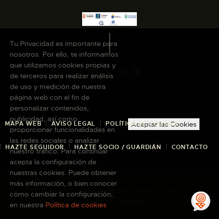
Tu Privacidad es importante para
nosotros. Por ello, te informamos
que utilizamos cookies propias y
de terceros para realizar análisis
de uso y medición de nuestra
página web con el fin de
personalizar contenidos,
publicidad, así como
MAPA WEB
AVISO LEGAL
POLÍTICA DE COOKIES
Aceptar las Cookies
proporcionar funcionalidades en
las redes sociales o analizar
HAZTE SEGUIDOR
HAZTE SOCIO / GUARDIÁN
CONTACTO
nuestro tráfico. Para continuar
acepta la configuración de
nuestras cookies. Puede obtener
más información, o bien conocer
Copyright © 2026 El Museo Canario · Todos
cómo cambiar la configuración,
los derechos reservados
en nuestra
Política de cookies