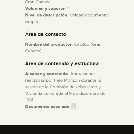
Gran Canaria.
Volumen y soporte
: 1
ESPAÑOL
Nivel de descripción
: Unidad documental
simple
Área de contexto
Nombre del productor
: Cabildo (Gran
Canaria)
Área de contenido y estructura
Alcance y contenido
: Anotaciones
realizadas por Felo Monzón durante la
sesión de la Comisión de Urbanismo y
Vivienda celebrada el 9 de diciembre de
1981.
Documento asociado