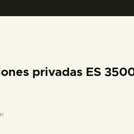
PREPARAR LA VISITA
ACTIVIDADES
█
EL MUSEO
iones privadas ES 350
COLECCIONES
DIDÁCTICA
41
ESPAÑOL