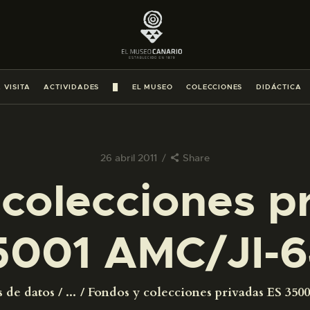
PREPARAR LA VISITA
ACTIVIDADES
 VISITA
ACTIVIDADES
█
EL MUSEO
COLECCIONES
DIDÁCTICA
█
EL MUSEO
26 abril 2011
Share
colecciones p
COLECCIONES
5001 AMC/JI-6
DIDÁCTICA
ESPAÑOL
s de datos
...
Fondos y colecciones privadas ES 350