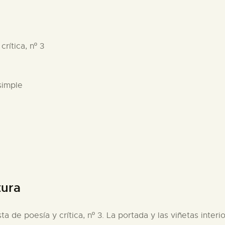
crítica, nº 3
simple
tura
sta de poesía y crítica, nº 3. La portada y las viñetas inter