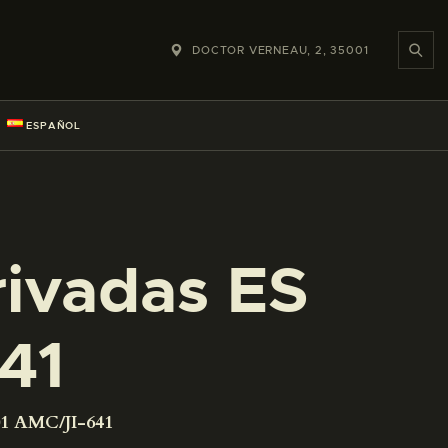
DOCTOR VERNEAU, 2, 35001
ESPAÑOL
rivadas ES
41
01 AMC/JI-641