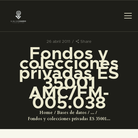
26 abril 2011
Share
Fondos y
PREPARAR LA VISITA
colecciones
privadas ES
ACTIVIDADES
35001
AMC/FM-
█
005.038
EL MUSEO
Home
Bases de datos
...
Fondos y colecciones privadas ES 35001...
COLECCIONES