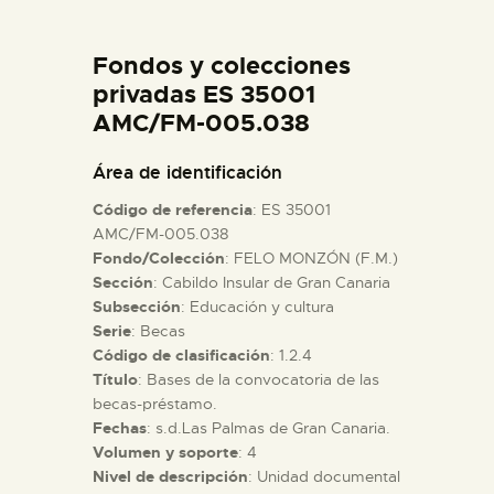
DIDÁCTICA
Fondos y colecciones
ESPAÑOL
privadas ES 35001
AMC/FM-005.038
PREPARAR LA VISITA
Área de identificación
Código de referencia
: ES 35001
ACTIVIDADES
AMC/FM-005.038
Fondo/Colección
: FELO MONZÓN (F.M.)
Sección
: Cabildo Insular de Gran Canaria
█
Subsección
: Educación y cultura
Serie
: Becas
EL MUSEO
Código de clasificación
: 1.2.4
Título
: Bases de la convocatoria de las
becas-préstamo.
COLECCIONES
Fechas
: s.d.Las Palmas de Gran Canaria.
Volumen y soporte
: 4
Nivel de descripción
: Unidad documental
DIDÁCTICA